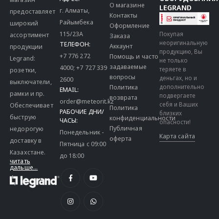
О магазине
LEGRAND
г. Алматы,
предоставляет
Контакты
Райымбека
широкий
Оформление
115/23A
Покупая
ассортимент
Заказа
неоригинальную
ТЕЛЕФОН:
Аккаунт
продукции
продукцию, Вы
+7 776 272
Помощь и часто
Legrand:
не только
задаваемые
4000
;
+7 727 339
теряете в
розетки,
вопросы
деньгах, но и
2600
выключатели,
дополнительно
Политика
EMAIL:
рамки и пр.
подвергаете
возврата
order@meteorit.kz
себя и Ваших
Обеспечивает
Политика
РАБОЧИЕ ДНИ/
близких
быструю
конфиденциальности
ЧАСЫ:
опасности!
Публичная
недорогую
Понедельник -
Карта сайта
оферта
доставку в
Пятница с 09:00
Казахстане.
до 18:00
читать
дальше...