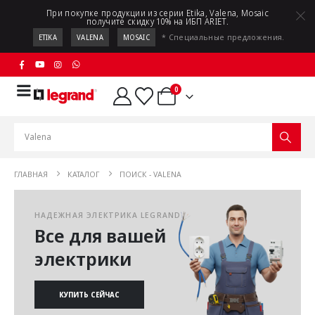
При покупке продукции из серии Etika, Valena, Mosaic
получите скидку 10% на ИБП ARIET.
* Специальные предложения.
ETIKA
VALENA
MOSAIC
0
ГЛАВНАЯ
КАТАЛОГ
ПОИСК - VALENA
НАДЕЖНАЯ ЭЛЕКТРИКА LEGRAND
Все для вашей
электрики
КУПИТЬ СЕЙЧАС