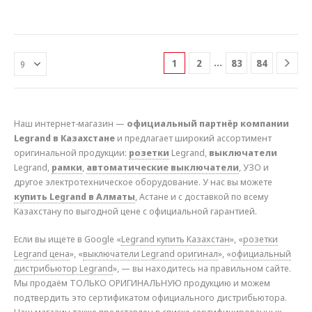
…
1
2
83
84
Наш интернет-магазин —
официальный партнёр компании
Legrand в Казахстане
и предлагает широкий ассортимент
оригинальной продукции:
розетки
Legrand,
выключатели
Legrand,
рамки
,
автоматические выключатели
, УЗО и
другое электротехническое оборудование. У нас вы можете
купить Legrand в Алматы
, Астане и с доставкой по всему
Казахстану по выгодной цене с официальной гарантией.
Если вы ищете в Google «
Legrand купить Казахстан
», «
розетки
Legrand цена
», «
выключатели Legrand оригинал
», «
официальный
дистрибьютор Legrand
», — вы находитесь на правильном сайте.
Мы продаём ТОЛЬКО ОРИГИНАЛЬНУЮ продукцию и можем
подтвердить это сертификатом официального дистрибьютора.
Наш магазин также представлен в списке сертифицированных