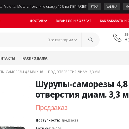
a, Valena, Mosaic получите скидку 10% на ИБП ARIET.
ETIKA
VALENA
M
ДОСТАВКА
ГАРАНТИЯ И ВОЗВРАТ
КАК ЗАКАЗАТЬ И
»
ЗВ
+
Все категории
ОНТАКТЫ
РАСПРОДАЖА
ПЫ-САМОРЕЗЫ 4,8 ММ X 16 — ПОД ОТВЕРСТИЯ ДИАМ. 3,3 ММ
Шурупы-саморезы 4,8 
отверстия диам. 3,3 
Предзаказ
Доступность:
Предзаказ
Артикул:
034745