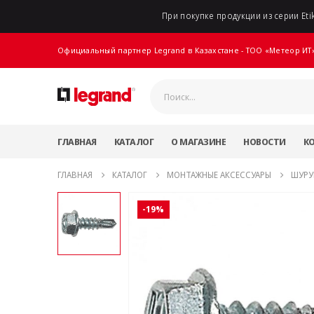
При покупке продукции из серии Etik
Официальный партнер Legrand в Казахстане - ТОО «Метеор ИТ
ГЛАВНАЯ
КАТАЛОГ
О МАГАЗИНЕ
НОВОСТИ
К
ГЛАВНАЯ
КАТАЛОГ
МОНТАЖНЫЕ АКСЕССУАРЫ
ШУРУ
-19%