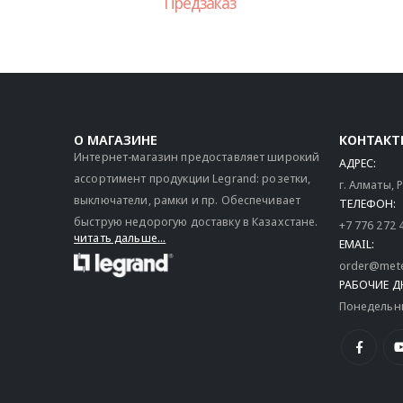
Предзаказ
О МАГАЗИНЕ
КОНТАКТ
Интернет-магазин предоставляет широкий
АДРЕС:
ассортимент продукции Legrand: розетки,
г. Алматы,
выключатели, рамки и пр. Обеспечивает
ТЕЛЕФОН:
быструю недорогую доставку в Казахстане.
+7 776 272 
читать дальше...
EMAIL:
order@mete
РАБОЧИЕ Д
Понедельник