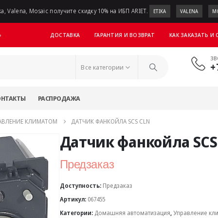
a, Valena, Mosaic получите скидку 10% на ИБП ARIET.
ETIKA
VALENA
M
ДОСТАВКА
ГАРАНТИЯ И ВОЗВРАТ
КАК ЗАКАЗАТЬ И
»
ЗВ
+
Все категории
ОНТАКТЫ
РАСПРОДАЖА
АВЛЕНИЕ КЛИМАТОМ
ДАТЧИК ФАНКОЙЛА SCS CLN
Датчик фанкойла SCS
Предзаказ
Доступность:
Предзаказ
Артикул:
067455
Категории:
Домашняя автоматизация
,
Управление кл