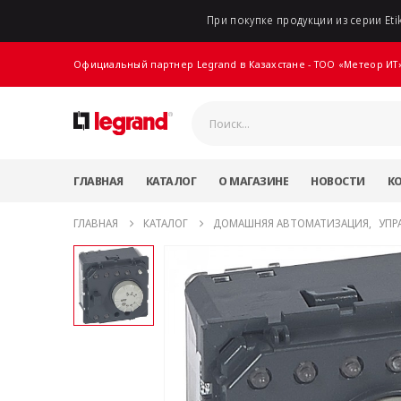
При покупке продукции из серии Etik
Официальный партнер Legrand в Казахстане - ТОО «Метеор ИТ
ГЛАВНАЯ
КАТАЛОГ
О МАГАЗИНЕ
НОВОСТИ
К
ГЛАВНАЯ
КАТАЛОГ
ДОМАШНЯЯ АВТОМАТИЗАЦИЯ
,
УПР