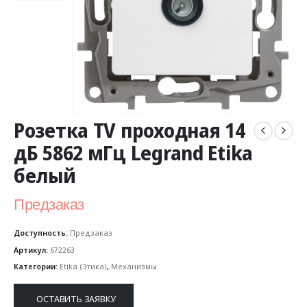
Розетка TV проходная 14
дБ 5862 мГц Legrand Etika
белый
Предзаказ
Доступность:
Предзаказ
Артикул:
672263
Категории:
Etika (Этика)
,
Механизмы
ОСТАВИТЬ ЗАЯВКУ