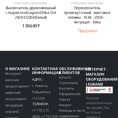
ETIKA (ЭТИКА)
,
МЕХАНИЗМЫ
ETIKA (ЭТИКА)
,
МЕХАНИЗМЫ
Выключатель двухклавишный
Переключатель
с подсветкой Legrand Etika 10 A
промежуточный - винтовые
250 В 672204 (белый)
клеммы - 10 AX - 250 В~ -
Антрацит - Etika
1 304,00
₸
Предзаказ
О МАГАЗИНЕ
КОНТАКТНАЯ
ОБСЛУЖИВАНИЕ
ИНТЕРНЕТ-
ИНФОРМАЦИЯ
КЛИЕНТОВ
Интернет-
МАГАЗИН
Каталог
ОБОРУДОВАНИЯ
АДРЕС:
магазин
О магазине
LEGRAND
г. Алматы,
предоставляет
Контакты
Райымбека
широкий
Оформление
115/23A
Покупая
ассортимент
Заказа
неоригинальную
ТЕЛЕФОН:
Аккаунт
продукции
продукцию, Вы
+7 776 272
Помощь и часто
Legrand:
не только
задаваемые
4000
;
+7 727 339
теряете в
розетки,