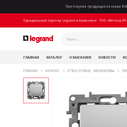
При покупке продукции из серии Etik
Официальный партнер Legrand в Казахстане - ТОО «Метеор ИТ
ГЛАВНАЯ
КАТАЛОГ
О МАГАЗИНЕ
НОВОСТИ
К
ГЛАВНАЯ
КАТАЛОГ
ETIKA (ЭТИКА)
,
МЕХАНИЗМЫ
ПЕ