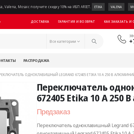
a, Valena, Mosaic получите скидку 10% на ИБП ARIET.
ETIKA
VALENA
M
ДОСТАВКА
ГАРАНТИЯ И ВОЗВРАТ
КАК ЗАКАЗАТЬ И
»
ЗВ
+
Все категории
ОНТАКТЫ
РАСПРОДАЖА
РЕКЛЮЧАТЕЛЬ ОДНОКЛАВИШНЫЙ LEGRAND 672405 ETIKA 10 A 250 В АЛЮМИНИ
Переключатель одно
672405 Etika 10 A 250
Предзаказ
Переключатель одноклавишный Legrand 672
одноклавишный Legrand 672405 Etika 10 A 