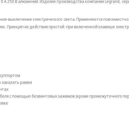
0 A 250 В алюминий. Изделие производства компании Legrand, се
ия-выключения электрического света. Применяются повсеместно: в
х. Принцип их действия простой: при включенной клавише электр
 суппортом
 заказать рамки
нтах
кабеля с помощью безвинтовых зажимов (кроме промежуточного пе
овке