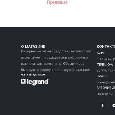
Предзаказ
О МАГАЗИНЕ
КОНТАКТ
Интернет-магазин предоставляет широкий
АДРЕС:
ассортимент продукции Legrand: розетки,
г. Алматы,
выключатели, рамки и пр. Обеспечивает
ТЕЛЕФОН:
быструю недорогую доставку в Казахстане.
+7 776 272 
читать дальше...
EMAIL:
order@mete
РАБОЧИЕ Д
Понедельник