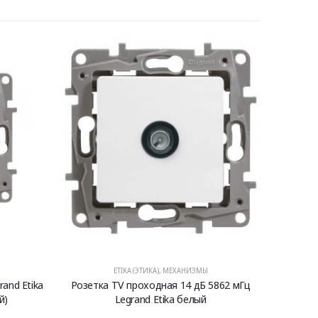
ETIKA (ЭТИКА)
,
МЕХАНИЗМЫ
and Etika
Розетка TV проходная 14 дБ 5862 мГц
й)
Legrand Etika белый