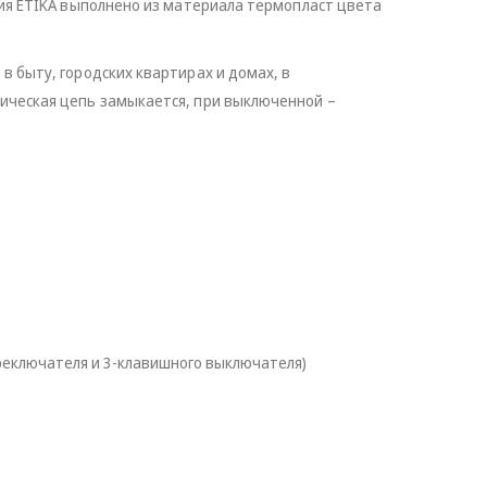
рия ETIKA выполнено из материала термопласт цвета
 быту, городских квартирах и домах, в
ическая цепь замыкается, при выключенной –
реключателя и 3-клавишного выключателя)