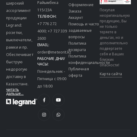
Райымбека
широкий
Оформление
115/23A
Покупая
ассортимент
Заказа
неоригинальную
ТЕЛЕФОН:
Аккаунт
продукции
продукцию, Вы
+7 776 272
Помощь и часто
Legrand:
не только
задаваемые
4000
;
+7 727 339
теряете в
розетки,
вопросы
деньгах, но и
2600
выключатели,
дополнительно
Политика
EMAIL:
рамки и пр.
подвергаете
возврата
order@meteorit.kz
себя и Ваших
Обеспечивает
Политика
РАБОЧИЕ ДНИ/
близких
быструю
конфиденциальности
ЧАСЫ:
опасности!
Публичная
недорогую
Понедельник -
Карта сайта
оферта
доставку в
Пятница с 09:00
Казахстане.
до 18:00
читать
дальше...