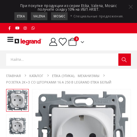
При покупке продукции из серии Etika, Valena, Mosaic
получите скидку 10% на ИБП ARIET.
* Специальные предложения.
ETIKA
VALENA
MOSAIC
0
ГЛАВНАЯ
КАТАЛОГ
ETIKA (ЭТИКА)
,
МЕХАНИЗМЫ
РОЗЕТКА 2К+З СО ШТОРКАМИ 16 А 250 В LEGRAND ETIKA БЕЛЫЙ