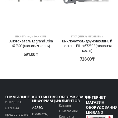
ETIKA (ЭТИКА)
,
МЕХАНИЗМЫ
ETIKA (ЭТИКА)
,
МЕХАНИЗМЫ
Выключатель двухклавишный
Выключатель одноклавишный
Legrand Etika 672302 (слоновая
Legrand Etika 672301 (слоновая
кость)
кость)
728,00
₸
800,00
₸
О МАГАЗИНЕ
КОНТАКТНАЯ
ОБСЛУЖИВАНИЕ
ИНТЕРНЕТ-
ИНФОРМАЦИЯ
КЛИЕНТОВ
Интернет-
МАГАЗИН
Каталог
ОБОРУДОВАНИЯ
АДРЕС:
магазин
О магазине
LEGRAND
г. Алматы,
предоставляет
Контакты