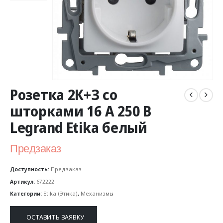
Розетка 2К+З со
шторками 16 А 250 В
Legrand Etika белый
Предзаказ
Доступность:
Предзаказ
Артикул:
672222
Категории:
Etika (Этика)
,
Механизмы
ОСТАВИТЬ ЗАЯВКУ