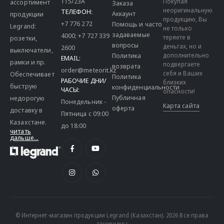
115/23A
Покупая
ассортимент
Заказа
неоригинальную
ТЕЛЕФОН:
Аккаунт
продукции
продукцию, Вы
+7 776 272
Помощь и часто
Legrand:
не только
задаваемые
4000
;
+7 727 339
теряете в
розетки,
вопросы
деньгах, но и
2600
выключатели,
дополнительно
Политика
EMAIL:
рамки и пр.
подвергаете
возврата
order@meteorit.kz
себя и Ваших
Обеспечивает
Политика
РАБОЧИЕ ДНИ/
близких
быструю
конфиденциальности
ЧАСЫ:
опасности!
Публичная
недорогую
Понедельник -
Карта сайта
оферта
доставку в
Пятница с 09:00
Казахстане.
до 18:00
читать
дальше...
© Интернет-магазин продукции Legrand (Казахстан). 2026 Все права
защищены