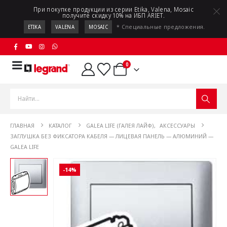
При покупке продукции из серии Etika, Valena, Mosaic
получите скидку 10% на ИБП ARIET.
* Специальные предложения.
ETIKA
VALENA
MOSAIC
0
ГЛАВНАЯ
КАТАЛОГ
GALEA LIFE (ГАЛЕЯ ЛАЙФ)
,
АКСЕССУАРЫ
ЗАГЛУШКА БЕЗ ФИКСАТОРА КАБЕЛЯ — ЛИЦЕВАЯ ПАНЕЛЬ — АЛЮМИНИЙ —
GALEA LIFE
-14%