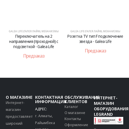
GALEA LIFE (ГАЛЕЯ ЛАЙФ)
,
МЕХАНИЗМЫ
GALEA LIFE (ГАЛЕЯ ЛАЙФ)
,
МЕХАНИЗМЫ
Переключатель на 2
Розетка TV тип F подключение
направления (проходной) с
звезда - Galea Life
подсветкой - Galea Life
Предзаказ
Предзаказ
О МАГАЗИНЕ
КОНТАКТНАЯ
ОБСЛУЖИВАНИЕ
ИНТЕРНЕТ-
ИНФОРМАЦИЯ
КЛИЕНТОВ
Интернет-
МАГАЗИН
Каталог
ОБОРУДОВАНИЯ
АДРЕС:
магазин
О магазине
LEGRAND
г. Алматы,
предоставляет
Контакты
Райымбека
широкий
Оформление