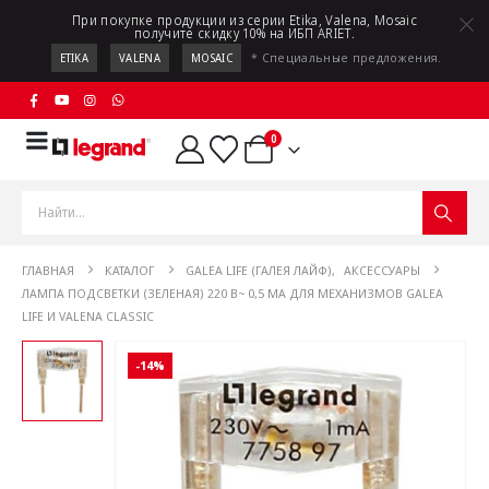
При покупке продукции из серии Etika, Valena, Mosaic
получите скидку 10% на ИБП ARIET.
* Специальные предложения.
ETIKA
VALENA
MOSAIC
0
ГЛАВНАЯ
КАТАЛОГ
GALEA LIFE (ГАЛЕЯ ЛАЙФ)
,
АКСЕССУАРЫ
ЛАМПА ПОДСВЕТКИ (ЗЕЛЕНАЯ) 220 В~ 0,5 МA ДЛЯ МЕХАНИЗМОВ GALEA
LIFE И VALENA CLASSIC
-14%