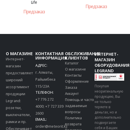
Life
Предзаказ
Предзаказ
О МАГАЗИНЕ
КОНТАКТНАЯ
ОБСЛУЖИВАНИЕ
ИНТЕРНЕТ-
ИНФОРМАЦИЯ
КЛИЕНТОВ
Интернет-
МАГАЗИН
Каталог
ОБОРУДОВАНИЯ
АДРЕС:
магазин
О магазине
LEGRAND
г. Алматы,
предоставляет
Контакты
Райымбека
широкий
Оформление
115/23A
Покупая
ассортимент
Заказа
неоригинальную
ТЕЛЕФОН:
Аккаунт
продукции
продукцию, Вы
+7 776 272
Помощь и часто
Legrand:
не только
задаваемые
4000
;
+7 727 339
теряете в
розетки,
вопросы
деньгах, но и
2600
выключатели,
дополнительно
Политика
EMAIL:
рамки и пр.
подвергаете
возврата
order@meteorit.kz
себя и Ваших
Обеспечивает
Политика