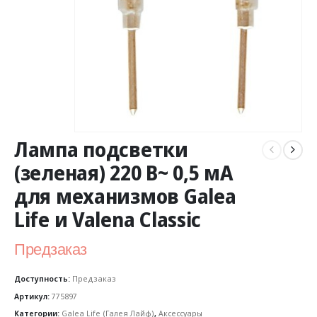
Лампа подсветки
(зеленая) 220 В~ 0,5 мA
для механизмов Galea
Life и Valena Classic
Предзаказ
Доступность:
Предзаказ
Артикул:
775897
Категории:
Galea Life (Галея Лайф)
,
Аксессуары