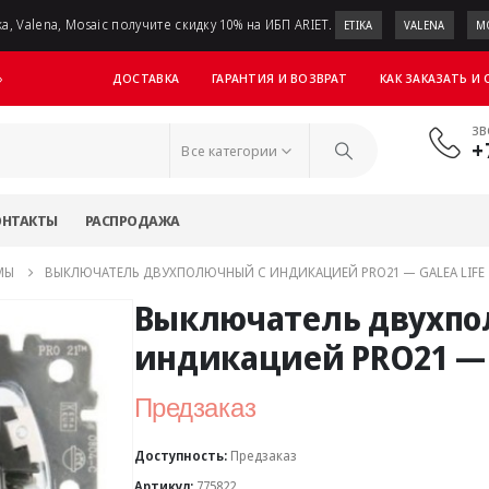
a, Valena, Mosaic получите скидку 10% на ИБП ARIET.
ETIKA
VALENA
M
ДОСТАВКА
ГАРАНТИЯ И ВОЗВРАТ
КАК ЗАКАЗАТЬ И
»
ЗВ
+
Все категории
ОНТАКТЫ
РАСПРОДАЖА
МЫ
ВЫКЛЮЧАТЕЛЬ ДВУХПОЛЮЧНЫЙ С ИНДИКАЦИЕЙ PRO21 — GALEA LIFE
Выключатель двухпо
индикацией PRO21 — G
Предзаказ
Доступность:
Предзаказ
Артикул:
775822