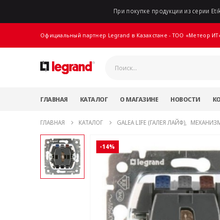
При покупке продукции из серии Etik
Официальный партнер Legrand в Казахстане - ТОО «Метеор ИТ
ГЛАВНАЯ
КАТАЛОГ
О МАГАЗИНЕ
НОВОСТИ
К
ГЛАВНАЯ
КАТАЛОГ
GALEA LIFE (ГАЛЕЯ ЛАЙФ)
,
МЕХАНИЗ
-14%