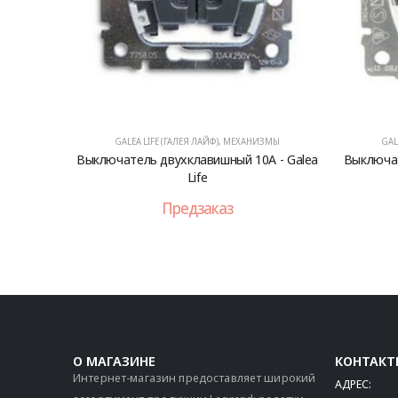
GALEA LIFE (ГАЛЕЯ ЛАЙФ)
,
МЕХАНИЗМЫ
GAL
Выключатель двухклавишный 10А - Galea
Выключат
Life
Предзаказ
О МАГАЗИНЕ
КОНТАКТ
Интернет-магазин предоставляет широкий
АДРЕС: