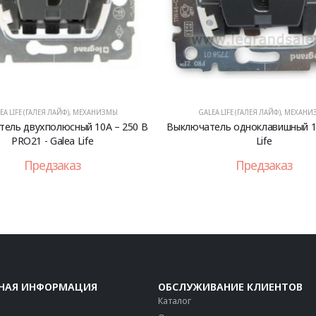
EA LIFE (ГАЛЕЯ ЛАЙФ)
,
МЕХАНИЗМЫ
GALEA LIFE (ГАЛЕЯ ЛАЙФ)
,
МЕХАНИ
ель двухполюсный 10А – 250 В
Выключатель одноклавишный 10
PRO21 - Galea Life
Life
Предзаказ
Предзаказ
НАЯ ИНФОРМАЦИЯ
ОБСЛУЖИВАНИЕ КЛИЕНТОВ
Каталог