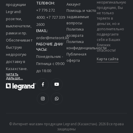
неоригинальную
ТЕЛЕФОН:
Аккаунт
продукции
продукцию, Вы
+7 776 272
Помощь и часто
Legrand:
не только
задаваемые
4000
;
+7 727 339
теряете в
розетки,
вопросы
деньгах, но и
2600
выключатели,
дополнительно
Политика
EMAIL:
рамки и пр.
подвергаете
возврата
order@meteorit.kz
себя и Ваших
Обеспечивает
Политика
РАБОЧИЕ ДНИ/
близких
быструю
конфиденциальности
ЧАСЫ:
опасности!
Публичная
недорогую
Понедельник -
Карта сайта
оферта
доставку в
Пятница с 09:00
Казахстане.
до 18:00
читать
дальше...
© Интернет-магазин продукции Legrand (Казахстан). 2026 Все права
защищены