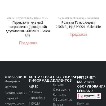
GALEA LIFE (ГАЛЕЯ ЛАЙФ)
,
МЕХАНИЗМЫ
GALEA LIFE (ГАЛЕЯ ЛАЙФ)
,
МЕХАНИЗМЫ
Переключатель на 2
Розетка TV проходная
направления (проходной)
2400МГц 14дБ PRO21 - Galea Life
двухклавишный PRO21 - Galea
Предзаказ
Life
Предзаказ
О МАГАЗИНЕ
КОНТАКТНАЯ
ОБСЛУЖИВАНИЕ
ИНТЕРНЕТ-
ИНФОРМАЦИЯ
КЛИЕНТОВ
Интернет-
МАГАЗИН
Каталог
ОБОРУДОВАНИЯ
АДРЕС:
магазин
О магазине
LEGRAND
г. Алматы,
предоставляет
Контакты
Райымбека
широкий
Оформление
115/23A
Покупая
ассортимент
Заказа