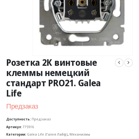
Розетка 2К винтовые
клеммы немецкий
стандарт PRO21. Galea
Life
Предзаказ
Доступность:
Предзаказ
Артикул:
775916
Категории:
Galea Life (Галея Лайф)
,
Механизмы