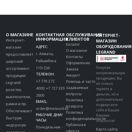
О МАГАЗИНЕ
КОНТАКТНАЯ
ОБСЛУЖИВАНИЕ
ИНТЕРНЕТ-
ИНФОРМАЦИЯ
КЛИЕНТОВ
Интернет-
МАГАЗИН
Каталог
ОБОРУДОВАНИЯ
АДРЕС:
магазин
О магазине
LEGRAND
г. Алматы,
предоставляет
Контакты
Райымбека
широкий
Оформление
115/23A
Покупая
ассортимент
Заказа
неоригинальную
ТЕЛЕФОН:
Аккаунт
продукции
продукцию, Вы
+7 776 272
Помощь и часто
Legrand:
не только
задаваемые
4000
;
+7 727 339
теряете в
розетки,
вопросы
деньгах, но и
2600
выключатели,
дополнительно
Политика
EMAIL:
рамки и пр.
подвергаете
возврата
order@meteorit.kz
себя и Ваших
Обеспечивает
Политика
РАБОЧИЕ ДНИ/
близких
быструю
конфиденциальности
ЧАСЫ:
опасности!
Публичная
недорогую
Понедельник -
Карта сайта
оферта
доставку в