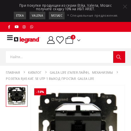
При покупке продукции из серии Etika, Valena, Mosaic
получите скидку 10% на ИБП ARIET.
* Специальные предложения.
ETIKA
VALENA
MOSAIC
0
ГЛАВНАЯ
КАТАЛОГ
GALEA LIFE (ГАЛЕЯ ЛАЙФ)
,
МЕХАНИЗМЫ
РОЗЕТКА RJ45 КАТ. 5Е UTP 1 ВЫХОД ПРОСТАЯ. GALEA LIFE
-14%