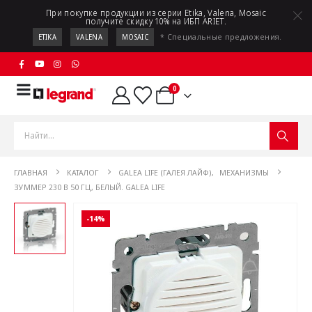
При покупке продукции из серии Etika, Valena, Mosaic
получите скидку 10% на ИБП ARIET.
* Специальные предложения.
ETIKA
VALENA
MOSAIC
0
ГЛАВНАЯ
КАТАЛОГ
GALEA LIFE (ГАЛЕЯ ЛАЙФ)
,
МЕХАНИЗМЫ
ЗУММЕР 230 В 50 ГЦ, БЕЛЫЙ. GALEA LIFE
-14%