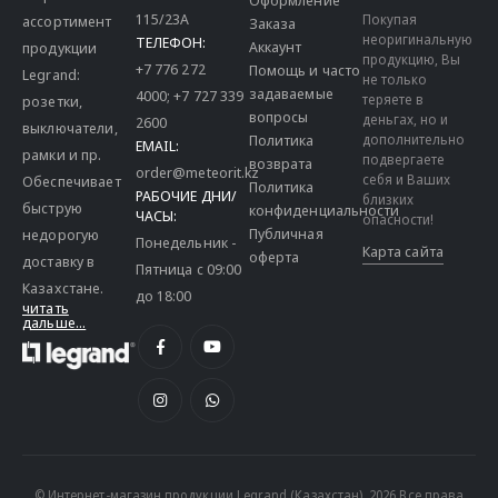
Оформление
115/23A
Покупая
ассортимент
Заказа
неоригинальную
ТЕЛЕФОН:
Аккаунт
продукции
продукцию, Вы
+7 776 272
Помощь и часто
Legrand:
не только
задаваемые
4000
;
+7 727 339
теряете в
розетки,
вопросы
деньгах, но и
2600
выключатели,
дополнительно
Политика
EMAIL:
рамки и пр.
подвергаете
возврата
order@meteorit.kz
себя и Ваших
Обеспечивает
Политика
РАБОЧИЕ ДНИ/
близких
быструю
конфиденциальности
ЧАСЫ:
опасности!
Публичная
недорогую
Понедельник -
Карта сайта
оферта
доставку в
Пятница с 09:00
Казахстане.
до 18:00
читать
дальше...
© Интернет-магазин продукции Legrand (Казахстан). 2026 Все права