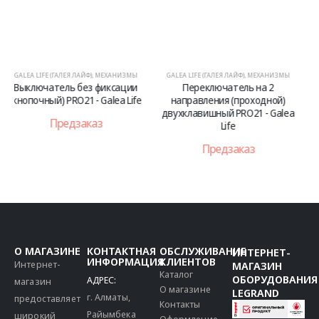
GALEA LIFE (ГАЛЕЯ ЛАЙФ)
,
МЕХАНИЗМЫ
GALEA LIFE (ГАЛЕЯ ЛАЙФ)
,
МЕХАНИЗМЫ
Переключатель на 2
Розетка с заземлением с
направления (проходной)
автоматическим зажимом
двухклавишный PRO21 - Galea
провода. Galea Life
Life
Предзаказ
Предзаказ
О МАГАЗИНЕ
КОНТАКТНАЯ
ОБСЛУЖИВАНИЕ
ИНТЕРНЕТ-
ИНФОРМАЦИЯ
КЛИЕНТОВ
Интернет-
МАГАЗИН
Каталог
ОБОРУДОВАНИЯ
АДРЕС:
магазин
О магазине
LEGRAND
г. Алматы,
предоставляет
Контакты
Райымбека
широкий