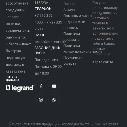
115/23A
Покупая
ассортимент
Заказа
неоригинальную
ТЕЛЕФОН:
Аккаунт
продукции
продукцию, Вы
+7 776 272
Помощь и часто
Legrand:
не только
задаваемые
4000
;
+7 727 339
теряете в
розетки,
вопросы
деньгах, но и
2600
выключатели,
дополнительно
Политика
EMAIL:
рамки и пр.
подвергаете
возврата
order@meteorit.kz
себя и Ваших
Обеспечивает
Политика
РАБОЧИЕ ДНИ/
близких
быструю
конфиденциальности
ЧАСЫ:
опасности!
Публичная
недорогую
Понедельник -
Карта сайта
оферта
доставку в
Пятница с 09:00
Казахстане.
до 18:00
читать
дальше...
© Интернет-магазин продукции Legrand (Казахстан). 2026 Все права