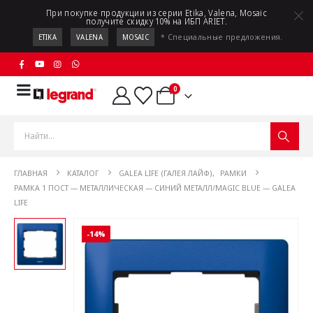
При покупке продукции из серии Etika, Valena, Mosaic
получите скидку 10% на ИБП ARIET.
* Специальные предложения.
ETIKA
VALENA
MOSAIC
0
ГЛАВНАЯ
КАТАЛОГ
GALEA LIFE (ГАЛЕЯ ЛАЙФ)
,
РАМКИ
РАМКА 1 ПОСТ — МЕТАЛЛИЧЕСКАЯ — СИНИЙ МЕТАЛЛ/MAGIC BLUE — GALEA
LIFE
-14%