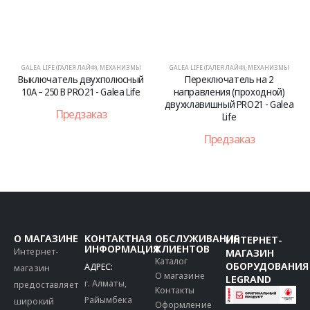
GALEA LIFE (ГАЛЕЯ ЛАЙФ)
,
МЕХАНИЗМЫ
GALEA LIFE (ГАЛЕЯ ЛАЙФ)
,
МЕХАНИЗМЫ
Выключатель двухполюсный
Переключатель на 2
10А – 250 В PRO21 - Galea Life
направления (проходной)
двухклавишный PRO21 - Galea
Предзаказ
Life
Предзаказ
О МАГАЗИНЕ
КОНТАКТНАЯ
ОБСЛУЖИВАНИЕ
ИНТЕРНЕТ-
ИНФОРМАЦИЯ
КЛИЕНТОВ
Интернет-
МАГАЗИН
Каталог
ОБОРУДОВАНИЯ
АДРЕС:
магазин
О магазине
LEGRAND
г. Алматы,
предоставляет
Контакты
Райымбека
широкий
Оформление