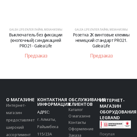
GALEA LIFE (ГАЛЕЯ ЛАЙФ)
,
МЕХАНИЗМЫ
GALEA LIFE (ГАЛЕЯ ЛАЙФ)
,
МЕХАНИЗМЫ
Выключатель без фиксации
Розетка 2К винтовые клеммы
(кнопочный) с индикацией
немецкий стандарт PRO21.
PRO21 - Galea Life
Galea Life
Предзаказ
Предзаказ
О МАГАЗИНЕ
КОНТАКТНАЯ
ОБСЛУЖИВАНИЕ
ИНТЕРНЕТ-
ИНФОРМАЦИЯ
КЛИЕНТОВ
Интернет-
МАГАЗИН
Каталог
ОБОРУДОВАНИЯ
АДРЕС:
магазин
О магазине
LEGRAND
г. Алматы,
предоставляет
Контакты
Райымбека
широкий
Оформление
115/23A
Покупая
ассортимент
Заказа