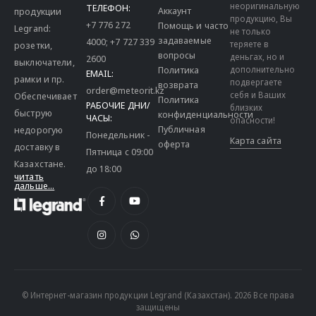
неоригинальную
ТЕЛЕФОН:
Аккаунт
продукции
продукцию, Вы
+7 776 272
Помощь и часто
Legrand:
не только
задаваемые
4000
;
+7 727 339
теряете в
розетки,
вопросы
деньгах, но и
2600
выключатели,
дополнительно
Политика
EMAIL:
рамки и пр.
подвергаете
возврата
order@meteorit.kz
себя и Ваших
Обеспечивает
Политика
РАБОЧИЕ ДНИ/
близких
быструю
конфиденциальности
ЧАСЫ:
опасности!
Публичная
недорогую
Понедельник -
Карта сайта
оферта
доставку в
Пятница с 09:00
Казахстане.
до 18:00
читать
дальше...
© Интернет-магазин продукции Legrand (Казахстан). 2026 Все права
защищены