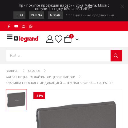
При покупке продукции из серии Etika, Valena, Mosaic
получите скидку 10% на ИБП ARIET.
* Специальные предложения.
ETIKA
VALENA
MOSAIC
0
ГЛАВНАЯ
КАТАЛОГ
GALEA LIFE (ГАЛЕЯ ЛАЙФ)
,
ЛИЦЕВЫЕ ПАНЕЛИ
КЛАВИША ПРОСТАЯ С ИНДИКАЦИЕЙ — ТЁМНАЯ БРОНЗА — GALEA LIFE
-14%