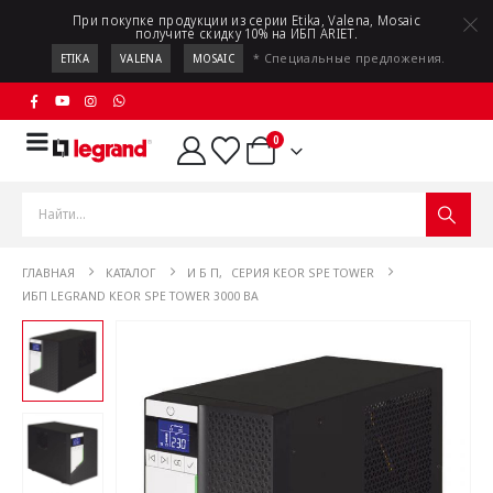
При покупке продукции из серии Etika, Valena, Mosaic
получите скидку 10% на ИБП ARIET.
* Специальные предложения.
ETIKA
VALENA
MOSAIC
0
ГЛАВНАЯ
КАТАЛОГ
И Б П
,
СЕРИЯ KEOR SPE TOWER
ИБП LEGRAND KEOR SPE TOWER 3000 ВА