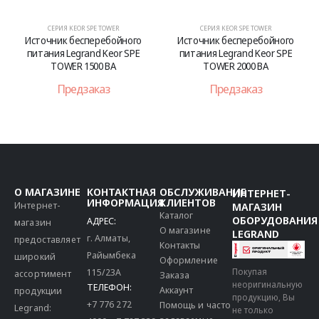
СЕРИЯ KEOR SPE TOWER
СЕРИЯ KEOR SPE TOWER
Источник бесперебойного
Источник бесперебойного
питания Legrand Keor SPE
питания Legrand Keor SPE
TOWER 1500 ВА
TOWER 2000 ВА
Предзаказ
Предзаказ
О МАГАЗИНЕ
КОНТАКТНАЯ
ОБСЛУЖИВАНИЕ
ИНТЕРНЕТ-
ИНФОРМАЦИЯ
КЛИЕНТОВ
Интернет-
МАГАЗИН
Каталог
ОБОРУДОВАНИЯ
АДРЕС:
магазин
О магазине
LEGRAND
г. Алматы,
предоставляет
Контакты
Райымбека
широкий
Оформление
115/23A
Покупая
ассортимент
Заказа
неоригинальную
ТЕЛЕФОН:
Аккаунт
продукции
продукцию, Вы
+7 776 272
Помощь и часто
Legrand:
не только