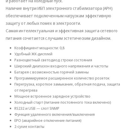
и работает на холодный пуск.
Наличие внутри ИБП электронного стабилизатора (АРН)
обеспечивает подключенным нагрузкам эффективную
защиту от любых помех в электросети.
Самая интеллектуальная и эффективная защита сетевого
питания сочетается с лучшим эстетическим дизайном.
Коэффициент мощности: 0,8
Удобный ЖК-дисплей
Разноцветный светодиод строки состояния
Широкий диапазон входного напряжения и частоты
Батарея с возможностью горячей замены
Программируемое расширенное количество розеток
Перегрузка, короткое замыкание, обратная подача, защита
от перегрева
Мощное встроенное зарядное устройство
Холодный старт (питание постоянного тока включено)
RS232 и USB — слот SNMP
Функция удаленного включения/выключения
EPO (аварийное отключение питания)
2-сухие контакты