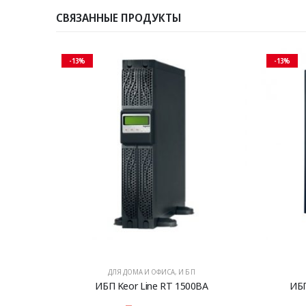
СВЯЗАННЫЕ ПРОДУКТЫ
-13%
-13%
ДЛЯ ДОМА И ОФИСА
,
И Б П
ИБП Keor Line RT 1500ВА
ИБП