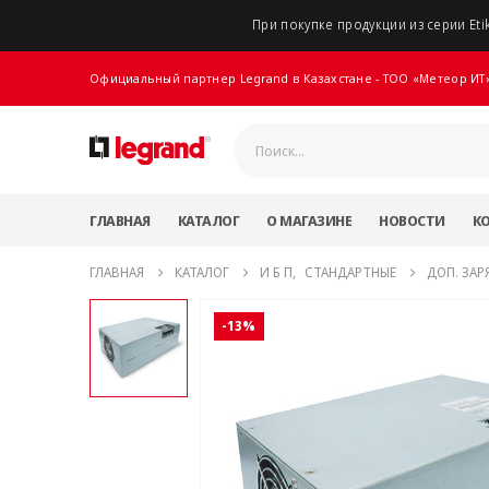
При покупке продукции из серии Etik
Официальный партнер Legrand в Казахстане - ТОО «Метеор ИТ
ГЛАВНАЯ
КАТАЛОГ
О МАГАЗИНЕ
НОВОСТИ
К
ГЛАВНАЯ
КАТАЛОГ
И Б П
,
СТАНДАРТНЫЕ
ДОП. ЗАР
-13%