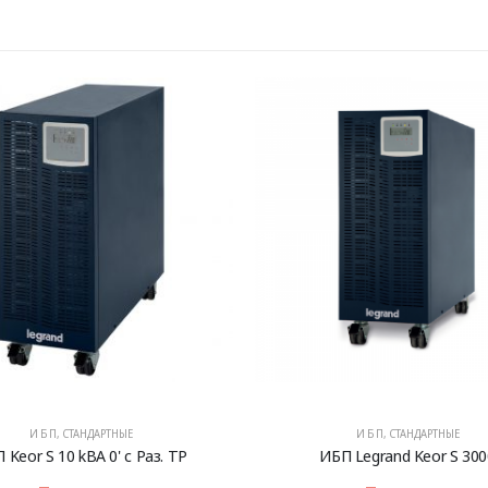
И Б П
,
СТАНДАРТНЫЕ
И Б П
,
СТАНДАРТНЫЕ
 Keor S 10 kВA 0' с Раз. TP
ИБП Legrand Keor S 300