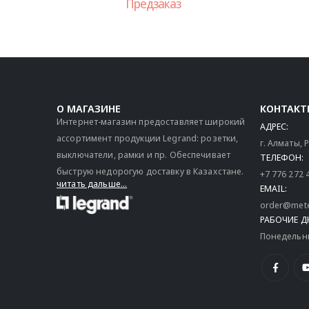
Предзаказ
О МАГАЗИНЕ
КОНТАКТ
Интернет-магазин предоставляет широкий
АДРЕС:
ассортимент продукции Legrand: розетки,
г. Алматы,
выключатели, рамки и пр. Обеспечивает
ТЕЛЕФОН:
быструю недорогую доставку в Казахстане.
+7 776 272 
читать дальше...
EMAIL:
order@mete
РАБОЧИЕ Д
Понедельник