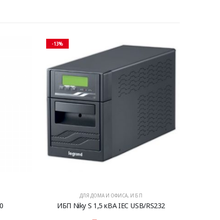
-13%
ДЛЯ ДОМА И ОФИСА
,
И Б П
0
ИБП Niky S 1,5 кBA IEC USB/RS232