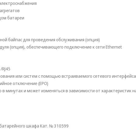
 электроснабжения
агрегатов
дом батареи
ной байпас для проведения обслуживания (опция)
дуля (опция), обеспечивающего подключение к сети Ethernet
/RJ45
ования или систем с помощью встраиваемого сетевого интерфейса
ийное отключение (EPO)
в минутах и может изменяться в зависимости от характеристик н
 батарейного шкафа Кат. № 310599