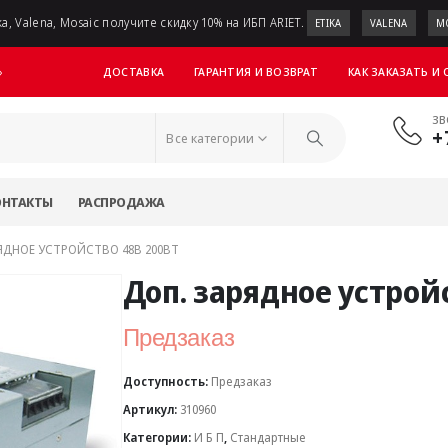
a, Valena, Mosaic получите скидку 10% на ИБП ARIET.
ETIKA
VALENA
M
ДОСТАВКА
ГАРАНТИЯ И ВОЗВРАТ
КАК ЗАКАЗАТЬ И
»
ЗВ
+
Все категории
ОНТАКТЫ
РАСПРОДАЖА
ЯДНОЕ УСТРОЙСТВО 48В 200ВТ
Доп. зарядное устрой
Предзаказ
Доступность:
Предзаказ
Артикул:
310960
Категории:
И Б П
,
Стандартные