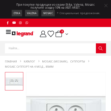
При покупке продукции из серии Etika, Valena, Mosaic
получите скидку 10% на ИБП ARIET.
* Специальные предложения.
ETIKA
VALENA
MOSAIC
0
ГЛАВНАЯ
КАТАЛОГ
MOSAIC (МОЗАИК)
,
СУППОРТЫ
MOSAIC СУППОРТ НА 4 МОД., 85ММ