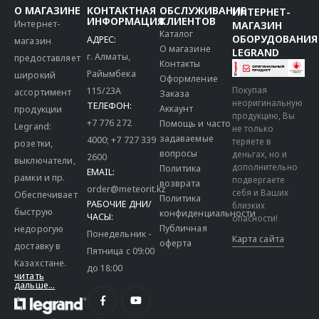
О МАГАЗИНЕ
КОНТАКТНАЯ
ОБСЛУЖИВАНИЕ
ИНТЕРНЕТ-
ИНФОРМАЦИЯ
КЛИЕНТОВ
Интернет-
МАГАЗИН
Каталог
ОБОРУДОВАНИЯ
АДРЕС:
магазин
О магазине
LEGRAND
г. Алматы,
предоставляет
Контакты
Райымбека
широкий
Оформление
115/23A
Покупая
ассортимент
Заказа
неоригинальную
ТЕЛЕФОН:
Аккаунт
продукции
продукцию, Вы
+7 776 272
Помощь и часто
Legrand:
не только
задаваемые
4000
;
+7 727 339
теряете в
розетки,
вопросы
деньгах, но и
2600
выключатели,
дополнительно
Политика
EMAIL:
рамки и пр.
подвергаете
возврата
order@meteorit.kz
себя и Ваших
Обеспечивает
Политика
РАБОЧИЕ ДНИ/
близких
быструю
конфиденциальности
ЧАСЫ:
опасности!
Публичная
недорогую
Понедельник -
Карта сайта
оферта
доставку в
Пятница с 09:00
Казахстане.
до 18:00
читать
дальше...