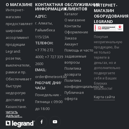
О МАГАЗИНЕ
КОНТАКТНАЯ
ОБСЛУЖИВАНИЕ
ИНТЕРНЕТ-
ИНФОРМАЦИЯ
КЛИЕНТОВ
Интернет-
МАГАЗИН
Каталог
ОБОРУДОВАНИЯ
АДРЕС:
магазин
О магазине
LEGRAND
г. Алматы,
предоставляет
Контакты
Райымбека
широкий
Оформление
115/23A
Покупая
ассортимент
Заказа
неоригинальную
ТЕЛЕФОН:
Аккаунт
продукции
продукцию, Вы
+7 776 272
Помощь и часто
Legrand:
не только
задаваемые
4000
;
+7 727 339
теряете в
розетки,
вопросы
деньгах, но и
2600
выключатели,
дополнительно
Политика
EMAIL:
рамки и пр.
подвергаете
возврата
order@meteorit.kz
себя и Ваших
Обеспечивает
Политика
РАБОЧИЕ ДНИ/
близких
быструю
конфиденциальности
ЧАСЫ:
опасности!
Публичная
недорогую
Понедельник -
Карта сайта
оферта
доставку в
Пятница с 09:00
Казахстане.
до 18:00
читать
дальше...