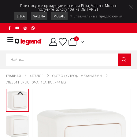
При покупке продукции из серии Etika, Valena, Mosaic
получите скидку 10% на ИБП ARIET.
* Специальные предложения.
ETIKA
VALENA
MOSAIC
0
ГЛАВНАЯ
КАТАЛОГ
QUTEO (КУТЕО)
,
МЕХАНИЗМЫ
782304 ПЕРЕКЛЮЧАТ 10A 1КЛIP44 БЕЛ