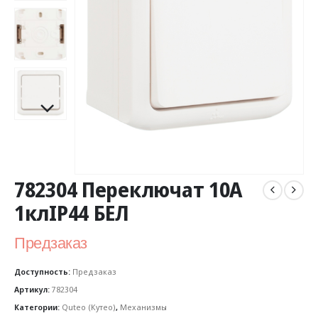
782304 Переключат 10A
1клIP44 БЕЛ
Предзаказ
Доступность:
Предзаказ
Артикул:
782304
Категории:
Quteo (Кутео)
,
Механизмы