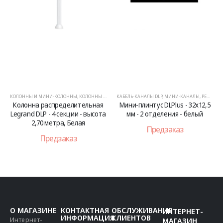
КОЛОННЫ И МИНИ-КОЛОННЫ
,
КОЛОННЫ И МИНИ-КОЛОННЫ
КАБЕЛЬ-КАНАЛЫ DLP
,
РЕШЕНИЯ ДЛЯ ОФИСОВ
,
МИНИ-КАНАЛЫ
,
РЕШЕНИЯ ДЛЯ ОФИСОВ
К
Колонна распределительная
Мини-плинтус DLPlus - 32x12,5
Legrand DLP - 4 секции - высота
мм - 2 отделения - белый
2,70 метра, Белая
Предзаказ
Предзаказ
О МАГАЗИНЕ
КОНТАКТНАЯ
ОБСЛУЖИВАНИЕ
ИНТЕРНЕТ-
ИНФОРМАЦИЯ
КЛИЕНТОВ
Интернет-
МАГАЗИН