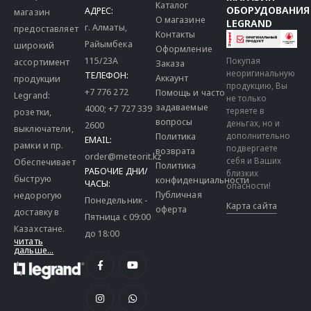
Каталог
ОБОРУДОВАНИЯ
АДРЕС:
магазин
О магазине
LEGRAND
г. Алматы,
предоставляет
Контакты
Райымбека
широкий
Оформление
115/23A
Покупая
ассортимент
Заказа
неоригинальную
ТЕЛЕФОН:
Аккаунт
продукции
продукцию, Вы
+7 776 272
Помощь и часто
Legrand:
не только
задаваемые
4000
;
+7 727 339
теряете в
розетки,
вопросы
деньгах, но и
2600
выключатели,
дополнительно
Политика
EMAIL:
рамки и пр.
подвергаете
возврата
order@meteorit.kz
себя и Ваших
Обеспечивает
Политика
РАБОЧИЕ ДНИ/
близких
быструю
конфиденциальности
ЧАСЫ:
опасности!
Публичная
недорогую
Понедельник -
Карта сайта
оферта
доставку в
Пятница с 09:00
Казахстане.
до 18:00
читать
дальше...