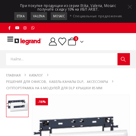
При покупке продукции из серии Etika, Valena, Mosaic
получите скидку 10% на ИБП ARIET.
* Специальные предложения.
ETIKA
VALENA
MOSAIC
0
ГЛАВНАЯ
КАТАЛОГ
РЕШЕНИЯ ДЛЯ ОФИСОВ
,
КАБЕЛЬ-КАНАЛЫ DLP
,
АКСЕССУАРЫ
СУППОРТ/РАМКА НА 6 МОДУЛЕЙ ДЛЯ DLP КРЫШКИ 85 ММ
-16%