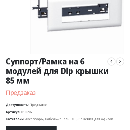
Суппорт/Рамка на 6
модулей для Dlp крышки
85 мм
Предзаказ
Доступность:
Предзаказ
Артикул:
010996
Категории:
Аксессуары
,
Кабель-каналы DLP
,
Решения для офисов