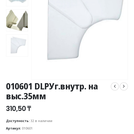
010601 DLPУг.внутр. на
выс.35мм
310,50
₸
Доступность:
32 в наличии
Артикул:
010601