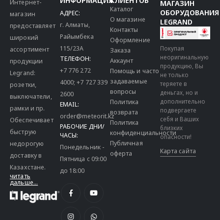
Интернет-
МАГАЗИН
Каталог
ОБОРУДОВАНИЯ
АДРЕС:
магазин
О магазине
LEGRAND
г. Алматы,
предоставляет
Контакты
Райымбека
широкий
Оформление
115/23A
Покупая
ассортимент
Заказа
неоригинальную
ТЕЛЕФОН:
Аккаунт
продукции
продукцию, Вы
+7 776 272
Помощь и часто
Legrand:
не только
задаваемые
4000
;
+7 727 339
теряете в
розетки,
вопросы
деньгах, но и
2600
выключатели,
дополнительно
Политика
EMAIL:
рамки и пр.
подвергаете
возврата
order@meteorit.kz
себя и Ваших
Обеспечивает
Политика
РАБОЧИЕ ДНИ/
близких
быструю
конфиденциальности
ЧАСЫ:
опасности!
Публичная
недорогую
Понедельник -
Карта сайта
оферта
доставку в
Пятница с 09:00
Казахстане.
до 18:00
читать
дальше...