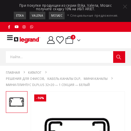
При покупке продукции из серии Etika, Valena, Mosaic
получите скидку 10% на ИБП ARIET.
* Специальные предложения.
ETIKA
VALENA
MOSAIC
0
ГЛАВНАЯ
КАТАЛОГ
РЕШЕНИЯ ДЛЯ ОФИСОВ
,
КАБЕЛЬ-КАНАЛЫ DLP
,
МИНИ-КАНАЛЫ
МИНИ-ПЛИНТУС DLPLUS 32×20 — 1 СЕКЦИЯ — БЕЛЫЙ
-16%