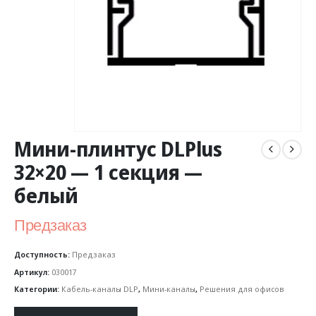
Мини-плинтус DLPlus
32×20 — 1 секция —
белый
Предзаказ
Доступность:
Предзаказ
Артикул:
030017
Категории:
Кабель-каналы DLP
,
Мини-каналы
,
Решения для офисов