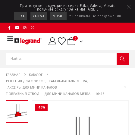
При покупке продукции из серии Etika, Valena, Mosaic
получите скидку 10% на ИБП ARIET.
* Специальные предложения.
ETIKA
VALENA
MOSAIC
0
ГЛАВНАЯ
КАТАЛОГ
РЕШЕНИЯ ДЛЯ ОФИСОВ
,
КАБЕЛЬ-КАНАЛЫ METRA
,
АКСЕ-РЫ ДЛЯ МИНИ-КАНАЛОВ
T-ОБРАЗНЫЙ ОТВОД — ДЛЯ МИНИ-КАНАЛОВ METRA — 16×16
-10%