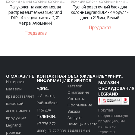
КОЛОННЫ И МИНИ-КОЛОННЫ
,
РЕШЕНИЯ ДЛЯ ОФИСОВ
,
КОЛОННЫ И МИНИ-КОЛОННЫ
БЛОКИ ДЛЯ КОЛОНН
,
РЕШЕНИЯ ДЛЯ ОФИСОВ
,
КОЛОННЫ И МИНИ-КОЛОННЫ
Полуколонна алюминиевая
Пустой розеточный блок для
распределительная Legrand
колонн Legrand DLP - 4 модуля -
DLP - 4 секции высота 2,70
длина 215 мм., Белый
метра, Алюминий
Предзаказ
Предзаказ
О МАГАЗИНЕ
КОНТАКТНАЯ
ОБСЛУЖИВАНИЕ
ИНТЕРНЕТ-
ИНФОРМАЦИЯ
КЛИЕНТОВ
Интернет-
МАГАЗИН
Каталог
ОБОРУДОВАНИЯ
АДРЕС:
магазин
О магазине
LEGRAND
г. Алматы,
предоставляет
Контакты
Райымбека
широкий
Оформление
115/23A
Покупая
ассортимент
Заказа
неоригинальную
ТЕЛЕФОН:
Аккаунт
продукции
продукцию, Вы
+7 776 272
Помощь и часто
Legrand:
не только
задаваемые
4000
;
+7 727 339
теряете в
розетки,