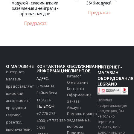
ммниками
36+6 модулей
- 48+8 модуля
йтрали -
Предзаказ
Предзаказ
две
з
О МАГАЗИНЕ
КОНТАКТНАЯ
ОБСЛУЖИВАНИЕ
ИНТЕРНЕТ-
ИНФОРМАЦИЯ
КЛИЕНТОВ
Интернет-
МАГАЗИН
Каталог
ОБОРУДОВАНИЯ
АДРЕС:
магазин
О магазине
LEGRAND
г. Алматы,
предоставляет
Контакты
Райымбека
широкий
Оформление
115/23A
Покупая
ассортимент
Заказа
неоригинальную
ТЕЛЕФОН:
Аккаунт
продукции
продукцию, Вы
+7 776 272
Помощь и часто
Legrand:
не только
задаваемые
4000
;
+7 727 339
теряете в
розетки,
вопросы
деньгах, но и
2600
выключатели,
дополнительно
Политика
EMAIL: