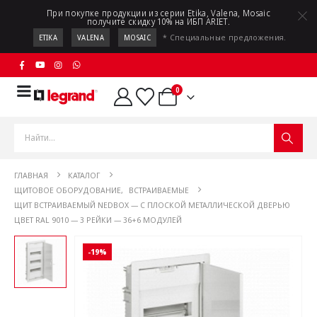
При покупке продукции из серии Etika, Valena, Mosaic
получите скидку 10% на ИБП ARIET.
* Специальные предложения.
ETIKA
VALENA
MOSAIC
0
ГЛАВНАЯ
КАТАЛОГ
ЩИТОВОЕ ОБОРУДОВАНИЕ
,
ВСТРАИВАЕМЫЕ
ЩИТ ВСТРАИВАЕМЫЙ NEDBOX — С ПЛОСКОЙ МЕТАЛЛИЧЕСКОЙ ДВЕРЬЮ
ЦВЕТ RAL 9010 — 3 РЕЙКИ — 36+6 МОДУЛЕЙ
-19%