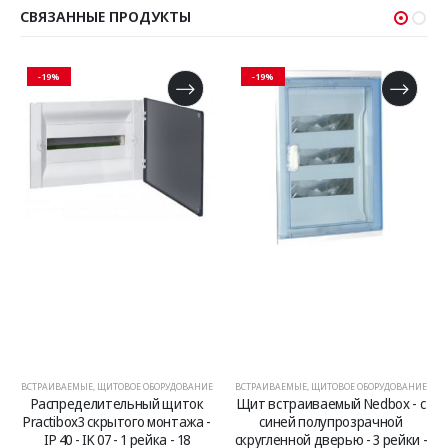
СВЯЗАННЫЕ ПРОДУКТЫ
-19%
-19%
ОБОРУДОВАНИЕ
ВСТРАИВАЕМЫЕ
,
ЩИТОВОЕ ОБОРУДОВАНИЕ
ВСТРАИВАЕМЫЕ
,
ЩИТОВОЕ ОБО
ый щиток
Щит встраиваемый Nedbox - с
Щит встраиваемый Ned
о монтажа -
синей полупрозрачной
синей полупрозра
ейка - 18
скругленной дверью - 3 рейки -
скругленной дверью - 