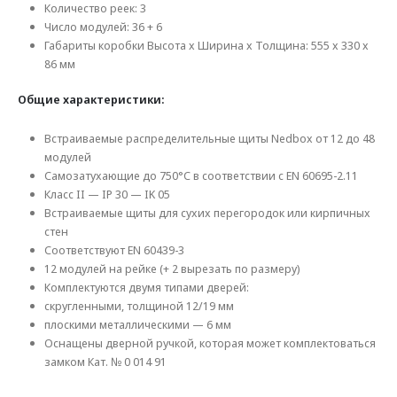
Количество реек: 3
Число модулей: 36 + 6
Габариты коробки Высота x Ширина x Толщина: 555 x 330 x
86 мм
Общие характеристики:
Встраиваемые распределительные щиты Nedbox от 12 до 48
модулей
Самозатухающие до 750°C в соответствии с EN 60695-2.11
Класс II — IP 30 — IK 05
Встраиваемые щиты для сухих перегородок или кирпичных
стен
Соответствуют EN 60439-3
12 модулей на рейке (+ 2 вырезать по размеру)
Комплектуются двумя типами дверей:
скругленными, толщиной 12/19 мм
плоскими металлическими — 6 мм
Оснащены дверной ручкой, которая может комплектоваться
замком Кат. № 0 014 91