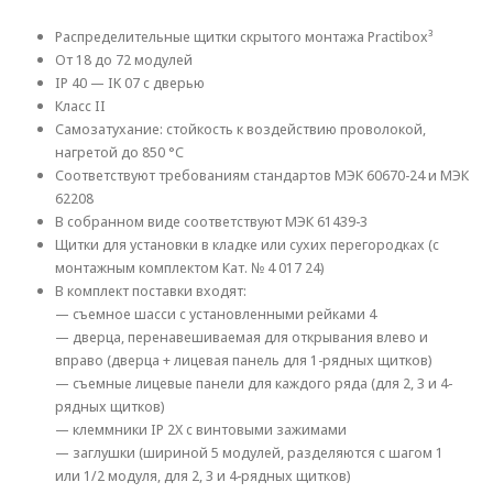
Распределительные щитки скрытого монтажа Practibox³
От 18 до 72 модулей
IP 40 — IK 07 с дверью
Класс II
Самозатухание: стойкость к воздействию проволокой,
нагретой до 850 °C
Соответствуют требованиям стандартов МЭК 60670-24 и МЭК
62208
В собранном виде соответствуют МЭК 61439-3
Щитки для установки в кладке или сухих перегородках (с
монтажным комплектом Кат. № 4 017 24)
В комплект поставки входят:
— съемное шасси с установленными рейками 4
— дверца, перенавешиваемая для открывания влево и
вправо (дверца + лицевая панель для 1-рядных щитков)
— съемные лицевые панели для каждого ряда (для 2, 3 и 4-
рядных щитков)
— клеммники IP 2X с винтовыми зажимами
— заглушки (шириной 5 модулей, разделяются с шагом 1
или 1/2 модуля, для 2, 3 и 4-рядных щитков)