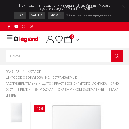
При покупке продукции из серии Etika, Valena, Mosaic
получите скидку 10% на ИБП ARIET.
* Специальные предложения.
ETIKA
VALENA
MOSAIC
0
ГЛАВНАЯ
КАТАЛОГ
ЩИТОВОЕ ОБОРУДОВАНИЕ
,
ВСТРАИВАЕМЫЕ
РАСПРЕДЕЛИТЕЛЬНЫЙ ЩИТОК PRACTIBOX3 СКРЫТОГО МОНТАЖА — IP 40 —
IK 07 — 3 РЕЙКИ — 54 МОДУЛЯ — С КЛЕММИКОМ ЗАЗЕМЛЕНИЯ — БЕЛАЯ
ДВЕРЬ
-19%