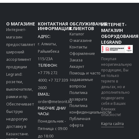
О МАГАЗИНЕ
КОНТАКТНАЯ
ОБСЛУЖИВАНИЕ
ИНТЕРНЕТ-
ИНФОРМАЦИЯ
КЛИЕНТОВ
Интернет-
МАГАЗИН
Каталог
ОБОРУДОВАНИЯ
АДРЕС:
магазин
О магазине
LEGRAND
г. Алматы,
предоставляет
Контакты
Райымбека
широкий
Оформление
115/23A
Покупая
ассортимент
Заказа
неоригинальную
ТЕЛЕФОН:
Аккаунт
продукции
продукцию, Вы
+7 776 272
Помощь и часто
Legrand:
не только
задаваемые
4000
;
+7 727 339
теряете в
розетки,
вопросы
деньгах, но и
2600
выключатели,
дополнительно
Политика
EMAIL:
рамки и пр.
подвергаете
возврата
order@meteorit.kz
себя и Ваших
Обеспечивает
Политика
РАБОЧИЕ ДНИ/
близких
быструю
конфиденциальности
ЧАСЫ:
опасности!
Публичная
недорогую
Понедельник -
Карта сайта
оферта
доставку в
Пятница с 09:00
Казахстане.
до 18:00