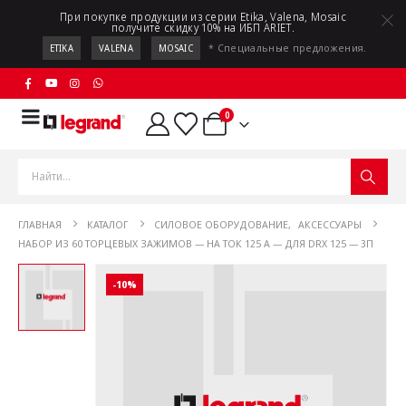
При покупке продукции из серии Etika, Valena, Mosaic
получите скидку 10% на ИБП ARIET.
* Специальные предложения.
ETIKA
VALENA
MOSAIC
0
ГЛАВНАЯ
КАТАЛОГ
СИЛОВОЕ ОБОРУДОВАНИЕ
,
АКСЕССУАРЫ
НАБОР ИЗ 60 ТОРЦЕВЫХ ЗАЖИМОВ — НА ТОК 125 А — ДЛЯ DRX 125 — 3П
-10%