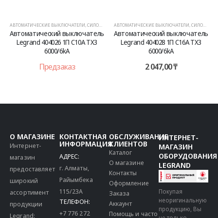
АВТОМАТИЧЕСКИЕ ВЫКЛЮЧАТЕЛИ
,
СИЛОВОЕ ОБОРУДОВАНИЕ
АВТОМАТИЧЕСКИЕ ВЫКЛЮЧАТЕЛИ
,
СИЛОВОЕ ОБОРУДОВАНИЕ
Автоматический выключатель
Автоматический выключатель
Legrand 404026 1П C10A TX3
Legrand 404028 1П C16A TX3
6000/6kA
6000/6kA
Предзаказ
2 047,00
₸
О МАГАЗИНЕ
КОНТАКТНАЯ
ОБСЛУЖИВАНИЕ
ИНТЕРНЕТ-
ИНФОРМАЦИЯ
КЛИЕНТОВ
Интернет-
МАГАЗИН
Каталог
ОБОРУДОВАНИЯ
АДРЕС:
магазин
О магазине
LEGRAND
г. Алматы,
предоставляет
Контакты
Райымбека
широкий
Оформление
115/23A
Покупая
ассортимент
Заказа
неоригинальную
ТЕЛЕФОН:
Аккаунт
продукции
продукцию, Вы
+7 776 272
Помощь и часто
Legrand:
не только