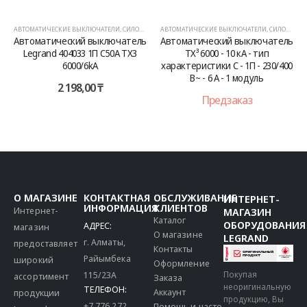
АВТОМАТИЧЕСКИЕ ВЫКЛЮЧАТЕЛИ
,
СИЛОВОЕ ОБОРУДОВАНИЕ
АВТОМАТИЧЕСКИЕ ВЫКЛЮЧАТЕЛИ
,
СИЛОВОЕ ОБОРУДОВАНИЕ
Автоматический выключатель
Автоматический выключатель
Legrand 404033 1П C50A TX3
TX³ 6000 - 10 кА - тип
6000/6kA
характеристики C - 1П - 230/400
В~ - 6 А - 1 модуль
2 198,00
₸
Предзаказ
О МАГАЗИНЕ
КОНТАКТНАЯ
ОБСЛУЖИВАНИЕ
ИНТЕРНЕТ-
ИНФОРМАЦИЯ
КЛИЕНТОВ
Интернет-
МАГАЗИН
Каталог
ОБОРУДОВАНИЯ
АДРЕС:
магазин
О магазине
LEGRAND
г. Алматы,
предоставляет
Контакты
Райымбека
широкий
Оформление
115/23A
Покупая
ассортимент
Заказа
неоригинальную
ТЕЛЕФОН:
Аккаунт
продукции
продукцию, Вы
+7 776 272