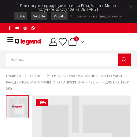
При покупке продукции из серии Etika, Valena, Mosaic
получите скидку 10% на ИБП ARIET.
* Специальные предложения.
ETIKA
VALENA
MOSAIC
0
ГЛАВНАЯ
КАТАЛОГ
СИЛОВОЕ ОБОРУДОВАНИЕ
,
АКСЕССУАРЫ
РАСЦЕПИТЕЛЬ МИНИМАЛЬНОГО НАПРЯЖЕНИЯ — 12 В~/= — ДЛЯ DRX 125 И
250
-10%