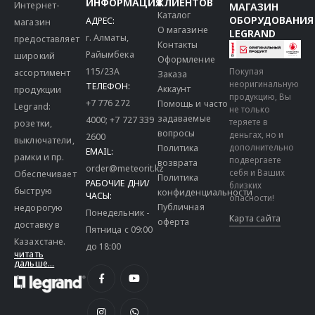
ИНФОРМАЦИЯ
КЛИЕНТОВ
Интернет-
МАГАЗИН
Каталог
ОБОРУДОВАНИЯ
АДРЕС:
магазин
О магазине
LEGRAND
г. Алматы,
предоставляет
Контакты
Райымбека
широкий
Оформление
115/23A
Покупая
ассортимент
Заказа
неоригинальную
ТЕЛЕФОН:
Аккаунт
продукции
продукцию, Вы
+7 776 272
Помощь и часто
Legrand:
не только
задаваемые
4000
;
+7 727 339
теряете в
розетки,
вопросы
деньгах, но и
2600
выключатели,
дополнительно
Политика
EMAIL:
рамки и пр.
подвергаете
возврата
order@meteorit.kz
себя и Ваших
Обеспечивает
Политика
РАБОЧИЕ ДНИ/
близких
быструю
конфиденциальности
ЧАСЫ:
опасности!
Публичная
недорогую
Понедельник -
Карта сайта
оферта
доставку в
Пятница с 09:00
Казахстане.
до 18:00
читать
дальше...