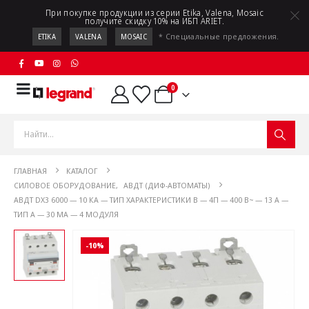
При покупке продукции из серии Etika, Valena, Mosaic
получите скидку 10% на ИБП ARIET.
* Специальные предложения.
ETIKA
VALENA
MOSAIC
0
ГЛАВНАЯ
КАТАЛОГ
СИЛОВОЕ ОБОРУДОВАНИЕ
,
АВДТ (ДИФ-АВТОМАТЫ)
АВДТ DX3 6000 — 10 КА — ТИП ХАРАКТЕРИСТИКИ B — 4П — 400 В~ — 13 А —
ТИП A — 30 МА — 4 МОДУЛЯ
-10%