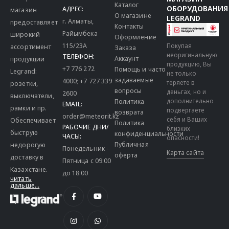
Каталог
ОБОРУДОВАНИЯ
АДРЕС:
магазин
О магазине
LEGRAND
г. Алматы,
предоставляет
Контакты
Райымбека
широкий
Оформление
115/23A
Покупая
ассортимент
Заказа
неоригинальную
ТЕЛЕФОН:
Аккаунт
продукции
продукцию, Вы
+7 776 272
Помощь и часто
Legrand:
не только
задаваемые
4000
;
+7 727 339
теряете в
розетки,
вопросы
деньгах, но и
2600
выключатели,
дополнительно
Политика
EMAIL:
рамки и пр.
подвергаете
возврата
order@meteorit.kz
себя и Ваших
Обеспечивает
Политика
РАБОЧИЕ ДНИ/
близких
быструю
конфиденциальности
ЧАСЫ:
опасности!
Публичная
недорогую
Понедельник -
Карта сайта
оферта
доставку в
Пятница с 09:00
Казахстане.
до 18:00
читать
дальше...