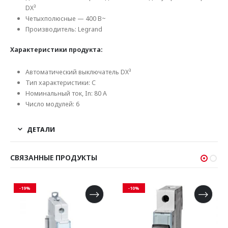
DX³
Четыхполюсные — 400 В~
Производитель: Legrand
Характеристики продукта:
Автоматический выключатель DX³
Тип характеристики: С
Номинальный ток, In: 80 А
Число модулей: 6
ДЕТАЛИ
СВЯЗАННЫЕ ПРОДУКТЫ
-19%
-10%
-1