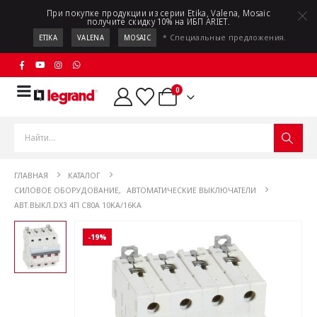
При покупке продукции из серии Etika, Valena, Mosaic
получите скидку 10% на ИБП ARIET.
* Специальные предложения.
ETIKA
VALENA
MOSAIC
0
ГЛАВНАЯ
КАТАЛОГ
СИЛОВОЕ ОБОРУДОВАНИЕ
,
АВТОМАТИЧЕСКИЕ ВЫКЛЮЧАТЕЛИ
АВТ.ВЫКЛ.DX3 4П C80A 10KA/16KA
-19%