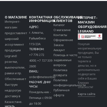
О МАГАЗИНЕ
КОНТАКТНАЯ
ОБСЛУЖИВАНИЕ
ИНТЕРНЕТ-
ИНФОРМАЦИЯ
КЛИЕНТОВ
Интернет-
МАГАЗИН
Каталог
ОБОРУДОВАНИЯ
АДРЕС:
магазин
О магазине
LEGRAND
г. Алматы,
предоставляет
Контакты
Райымбека
широкий
Оформление
115/23A
Покупая
ассортимент
Заказа
неоригинальную
ТЕЛЕФОН:
Аккаунт
продукции
продукцию, Вы
+7 776 272
Помощь и часто
Legrand:
не только
задаваемые
4000
;
+7 727 339
теряете в
розетки,
вопросы
деньгах, но и
2600
выключатели,
дополнительно
Политика
EMAIL:
рамки и пр.
подвергаете
возврата
order@meteorit.kz
себя и Ваших
Обеспечивает
Политика
РАБОЧИЕ ДНИ/
близких
быструю
конфиденциальности
ЧАСЫ:
опасности!
Публичная
недорогую
Понедельник -
Карта сайта
оферта
доставку в
Пятница с 09:00
Казахстане.
до 18:00
читать