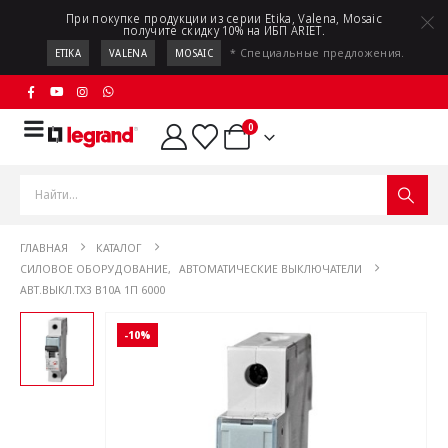
При покупке продукции из серии Etika, Valena, Mosaic
получите скидку 10% на ИБП ARIET.
* Специальные предложения.
ETIKA
VALENA
MOSAIC
0
ГЛАВНАЯ
КАТАЛОГ
СИЛОВОЕ ОБОРУДОВАНИЕ
,
АВТОМАТИЧЕСКИЕ ВЫКЛЮЧАТЕЛИ
АВТ.ВЫКЛ.TX3 B10A 1П 6000
-10%