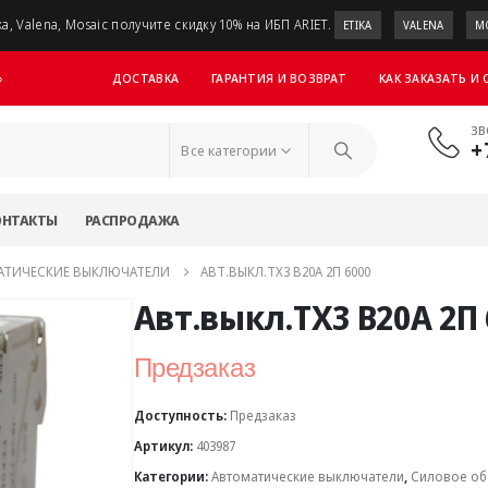
a, Valena, Mosaic получите скидку 10% на ИБП ARIET.
ETIKA
VALENA
M
ДОСТАВКА
ГАРАНТИЯ И ВОЗВРАТ
КАК ЗАКАЗАТЬ И
»
ЗВ
+
Все категории
ОНТАКТЫ
РАСПРОДАЖА
АТИЧЕСКИЕ ВЫКЛЮЧАТЕЛИ
АВТ.ВЫКЛ.TX3 B20A 2П 6000
Авт.выкл.TX3 B20A 2П 
Предзаказ
Доступность:
Предзаказ
Артикул:
403987
Категории:
Автоматические выключатели
,
Силовое об