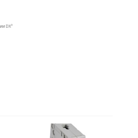
ии DX³