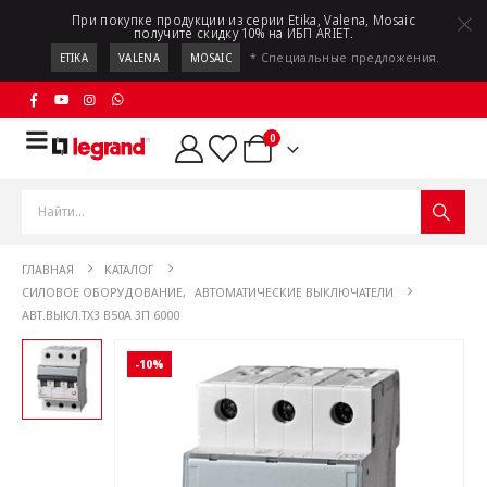
При покупке продукции из серии Etika, Valena, Mosaic
получите скидку 10% на ИБП ARIET.
* Специальные предложения.
ETIKA
VALENA
MOSAIC
0
ГЛАВНАЯ
КАТАЛОГ
СИЛОВОЕ ОБОРУДОВАНИЕ
,
АВТОМАТИЧЕСКИЕ ВЫКЛЮЧАТЕЛИ
АВТ.ВЫКЛ.TX3 B50A 3П 6000
-10%