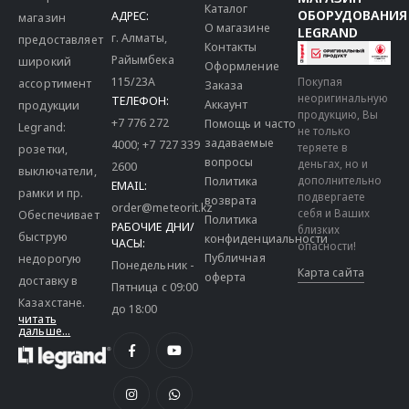
Каталог
ОБОРУДОВАНИЯ
АДРЕС:
магазин
О магазине
LEGRAND
г. Алматы,
предоставляет
Контакты
Райымбека
широкий
Оформление
115/23A
Покупая
ассортимент
Заказа
неоригинальную
ТЕЛЕФОН:
Аккаунт
продукции
продукцию, Вы
+7 776 272
Помощь и часто
Legrand:
не только
задаваемые
4000
;
+7 727 339
теряете в
розетки,
вопросы
деньгах, но и
2600
выключатели,
дополнительно
Политика
EMAIL:
рамки и пр.
подвергаете
возврата
order@meteorit.kz
себя и Ваших
Обеспечивает
Политика
РАБОЧИЕ ДНИ/
близких
быструю
конфиденциальности
ЧАСЫ:
опасности!
Публичная
недорогую
Понедельник -
Карта сайта
оферта
доставку в
Пятница с 09:00
Казахстане.
до 18:00
читать
дальше...