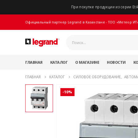
При покупке продукции из серии Etik
Официальный партнер Legrand в Казахстане - ТОО «Метеор ИТ
ГЛАВНАЯ
КАТАЛОГ
О МАГАЗИНЕ
НОВОСТИ
К
ГЛАВНАЯ
КАТАЛОГ
СИЛОВОЕ ОБОРУДОВАНИЕ
,
АВТОМ
-10%