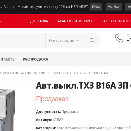
a, Valena, Mosaic получите скидку 10% на ИБП ARIET.
ETIKA
VALENA
M
ДОСТАВКА
ГАРАНТИЯ И ВОЗВРАТ
КАК ЗАКАЗАТЬ И
»
ЗВ
+
Все категории
ОНТАКТЫ
РАСПРОДАЖА
АТИЧЕСКИЕ ВЫКЛЮЧАТЕЛИ
АВТ.ВЫКЛ.TX3 B16A 3П 6000/10KA
Авт.выкл.TX3 B16A 3П
Предзаказ
Доступность:
Предзаказ
Артикул:
403888
Категории:
Автоматические выключатели
,
Силовое об