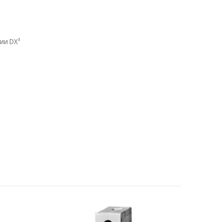
ии DX³