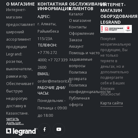
О МАГАЗИНЕ
КОНТАКТНАЯ
ОБСЛУЖИВАНИЕ
ИНТЕРНЕТ-
ИНФОРМАЦИЯ
КЛИЕНТОВ
Интернет-
МАГАЗИН
Каталог
ОБОРУДОВАНИЯ
АДРЕС:
магазин
О магазине
LEGRAND
г. Алматы,
предоставляет
Контакты
Райымбека
широкий
Оформление
115/23A
Покупая
ассортимент
Заказа
неоригинальную
ТЕЛЕФОН:
Аккаунт
продукции
продукцию, Вы
+7 776 272
Помощь и часто
Legrand:
не только
задаваемые
4000
;
+7 727 339
теряете в
розетки,
вопросы
деньгах, но и
2600
выключатели,
дополнительно
Политика
EMAIL:
рамки и пр.
подвергаете
возврата
order@meteorit.kz
себя и Ваших
Обеспечивает
Политика
РАБОЧИЕ ДНИ/
близких
быструю
конфиденциальности
ЧАСЫ:
опасности!
Публичная
недорогую
Понедельник -
Карта сайта
оферта
доставку в
Пятница с 09:00
Казахстане.
до 18:00
читать
дальше...