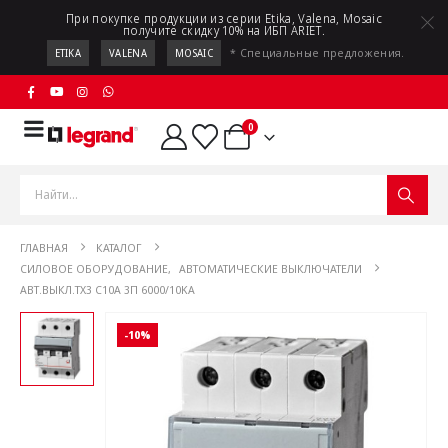
При покупке продукции из серии Etika, Valena, Mosaic
получите скидку 10% на ИБП ARIET.
* Специальные предложения.
ETIKA
VALENA
MOSAIC
0
ГЛАВНАЯ
КАТАЛОГ
СИЛОВОЕ ОБОРУДОВАНИЕ
,
АВТОМАТИЧЕСКИЕ ВЫКЛЮЧАТЕЛИ
АВТ.ВЫКЛ.TX3 C10A 3П 6000/10KA
-10%