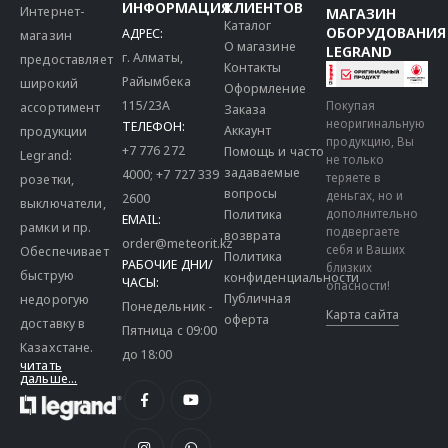
ИНФОРМАЦИЯ
КЛИЕНТОВ
Интернет-
МАГАЗИН
Каталог
ОБОРУДОВАНИЯ
АДРЕС:
магазин
О магазине
LEGRAND
г. Алматы,
предоставляет
Контакты
Райымбека
широкий
Оформление
115/23A
Покупая
ассортимент
Заказа
неоригинальную
ТЕЛЕФОН:
Аккаунт
продукции
продукцию, Вы
+7 776 272
Помощь и часто
Legrand:
не только
задаваемые
4000
;
+7 727 339
теряете в
розетки,
вопросы
деньгах, но и
2600
выключатели,
дополнительно
Политика
EMAIL:
рамки и пр.
подвергаете
возврата
order@meteorit.kz
себя и Ваших
Обеспечивает
Политика
РАБОЧИЕ ДНИ/
близких
быструю
конфиденциальности
ЧАСЫ:
опасности!
Публичная
недорогую
Понедельник -
Карта сайта
оферта
доставку в
Пятница с 09:00
Казахстане.
до 18:00
читать
дальше...