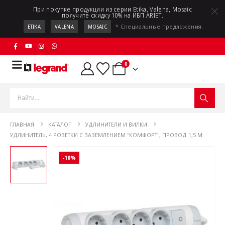
При покупке продукции из серии Etika, Valena, Mosaic
получите скидку 10% на ИБП ARIET.
* Специальные предложения.
ETIKA
VALENA
MOSAIC
0
ГЛАВНАЯ
КАТАЛОГ
УДЛИНИТЕЛИ И ВИЛКИ
УДЛИНИТЕЛЬ, 4 РОЗЕТКИ С ЗАЗЕМЛЕНИЕМ "КОМФОРТ", ПРОВОД 1,5 М
-10%