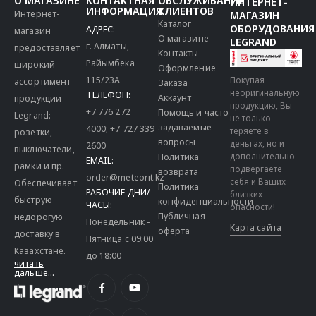
О МАГАЗИНЕ
КОНТАКТНАЯ
ОБСЛУЖИВАНИЕ
ИНТЕРНЕТ-
ИНФОРМАЦИЯ
КЛИЕНТОВ
Интернет-
МАГАЗИН
Каталог
ОБОРУДОВАНИЯ
АДРЕС:
магазин
О магазине
LEGRAND
г. Алматы,
предоставляет
Контакты
Райымбека
широкий
Оформление
115/23A
Покупая
ассортимент
Заказа
неоригинальную
ТЕЛЕФОН:
Аккаунт
продукции
продукцию, Вы
+7 776 272
Помощь и часто
Legrand:
не только
задаваемые
4000
;
+7 727 339
теряете в
розетки,
вопросы
деньгах, но и
2600
выключатели,
дополнительно
Политика
EMAIL:
рамки и пр.
подвергаете
возврата
order@meteorit.kz
себя и Ваших
Обеспечивает
Политика
РАБОЧИЕ ДНИ/
близких
быструю
конфиденциальности
ЧАСЫ:
опасности!
Публичная
недорогую
Понедельник -
Карта сайта
оферта
доставку в
Пятница с 09:00
Казахстане.
до 18:00
читать
дальше...