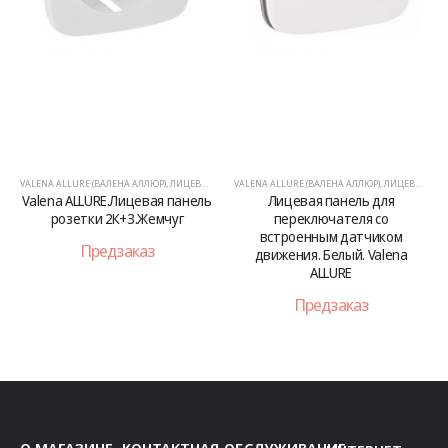
ЕВЫЕ ПАНЕЛИ
VALENA ALLURE (ВАЛЕНА АЛЛЮР)
,
ЛИЦЕВЫЕ ПАНЕЛИ
VALENA ALLURE (ВАЛЕНА АЛЛЮР)
,
ЛИЦЕВЫЕ ПАНЕ
анель
Лицевая панель для
Лицевая панель для розет
г
переключателя со
ТВ. Белый. Valena ALLURE
встроенным датчиком
Предзаказ
движения. Белый. Valena
ALLURE
Предзаказ