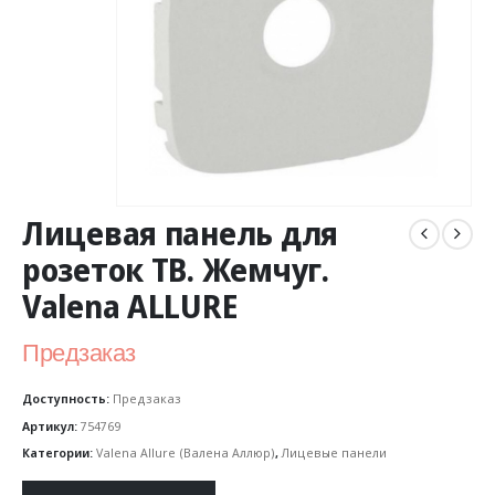
Лицевая панель для
розеток ТВ. Жемчуг.
Valena ALLURE
Предзаказ
Доступность:
Предзаказ
Артикул:
754769
Категории:
Valena Allure (Валена Аллюр)
,
Лицевые панели