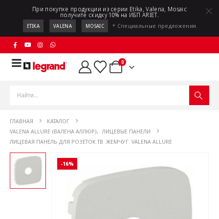
При покупке продукции из серии Etika, Valena, Mosaic
получите скидку 10% на ИБП ARIET.
* Специальные предложения.
ETIKA
VALENA
MOSAIC
0
ГЛАВНАЯ
КАТАЛОГ
VALENA ALLURE (ВАЛЕНА АЛЛЮР)
,
ЛИЦЕВЫЕ ПАНЕЛИ
ЛИЦЕВАЯ ПАНЕЛЬ ДЛЯ РОЗЕТОК ТВ. ЖЕМЧУГ. VALENA ALLURE
-16%