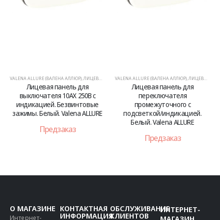
VALENA ALLURE (ВАЛЕНА АЛЛЮР)
,
ЛИЦЕВЫЕ ПАНЕЛИ
VALENA ALLURE (ВАЛЕНА АЛЛЮР)
,
ЛИЦЕВЫЕ ПАНЕЛИ
Лицевая панель для
Лицевая панель для
выключателя 10АХ 250В с
переключателя
индикацией. Безвинтовые
промежуточного с
зажимы. Белый. Valena ALLURE
подсветкой/индикацией.
Белый. Valena ALLURE
Предзаказ
Предзаказ
О МАГАЗИНЕ
КОНТАКТНАЯ
ОБСЛУЖИВАНИЕ
ИНТЕРНЕТ-
ИНФОРМАЦИЯ
КЛИЕНТОВ
Интернет-
МАГАЗИН