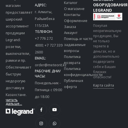
Каталог
ОБОРУДОВАНИЯ
АДРЕС:
магазин
О магазине
LEGRAND
г. Алматы,
предоставляет
Контакты
Райымбека
широкий
Оформление
115/23A
Покупая
ассортимент
Заказа
неоригинальную
ТЕЛЕФОН:
Аккаунт
продукции
продукцию, Вы
+7 776 272
Помощь и часто
Legrand:
не только
задаваемые
4000
;
+7 727 339
теряете в
розетки,
вопросы
деньгах, но и
2600
выключатели,
дополнительно
Политика
EMAIL:
рамки и пр.
подвергаете
возврата
order@meteorit.kz
себя и Ваших
Обеспечивает
Политика
РАБОЧИЕ ДНИ/
близких
быструю
конфиденциальности
ЧАСЫ:
опасности!
Публичная
недорогую
Понедельник -
Карта сайта
оферта
доставку в
Пятница с 09:00
Казахстане.
до 18:00
читать
дальше...