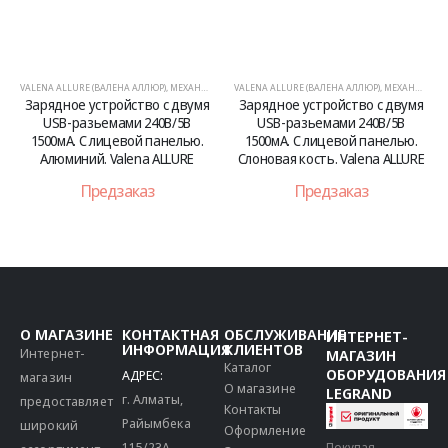
VALENA ALLURE (ВАЛЕНА АЛЛЮР)
,
МЕХАНИЗМЫ
VALENA ALLURE (ВАЛЕНА АЛЛЮР)
,
МЕХАНИЗМЫ
Зарядное устройство с двумя
Зарядное устройство с двумя
USB-разьемами 240В/5В
USB-разьемами 240В/5В
1500мА. С лицевой панелью.
1500мА. С лицевой панелью.
Алюминий. Valena ALLURE
Слоновая кость. Valena ALLURE
Предзаказ
Предзаказ
О МАГАЗИНЕ
КОНТАКТНАЯ
ОБСЛУЖИВАНИЕ
ИНТЕРНЕТ-
ИНФОРМАЦИЯ
КЛИЕНТОВ
Интернет-
МАГАЗИН
Каталог
ОБОРУДОВАНИЯ
АДРЕС:
магазин
О магазине
LEGRAND
г. Алматы,
предоставляет
Контакты
Райымбека
широкий
Оформление
115/23A
Покупая