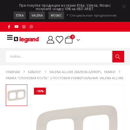
При покупке продукции из серии Etika, Valena, Mosaic
получите скидку 10% на ИБП ARIET.
* Специальные предложения.
ETIKA
VALENA
MOSAIC
0
ГЛАВНАЯ
КАТАЛОГ
VALENA ALLURE (ВАЛЕНА АЛЛЮР)
,
РАМКИ
РАМКА "СЛОНОВАЯ КОСТЬ". 2-ПОСТОВАЯ УНИВЕРСАЛЬНАЯ. VALENA ALLURE
-16%