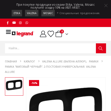
При покупке продукции из серии Etika, Valena, Mosaic
получите скидку 10% на ИБП ARIET.
* Специальные предложения.
ETIKA
VALENA
MOSAIC
0
ГЛАВНАЯ
КАТАЛОГ
VALENA ALLURE (ВАЛЕНА АЛЛЮР)
,
РАМКИ
РАМКА "МАТОВЫЙ ЧЕРНЫЙ". 2-ПОСТОВАЯ УНИВЕРСАЛЬНАЯ. VALENA
ALLURE
-16%