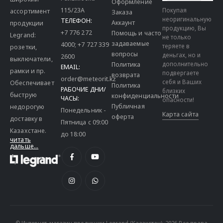
Оформление
115/23A
Покупая
ассортимент
Заказа
неоригинальную
ТЕЛЕФОН:
Аккаунт
продукции
продукцию, Вы
+7 776 272
Помощь и часто
Legrand:
не только
задаваемые
4000
;
+7 727 339
теряете в
розетки,
вопросы
деньгах, но и
2600
выключатели,
дополнительно
Политика
EMAIL:
рамки и пр.
подвергаете
возврата
order@meteorit.kz
себя и Ваших
Обеспечивает
Политика
РАБОЧИЕ ДНИ/
близких
быструю
конфиденциальности
ЧАСЫ:
опасности!
Публичная
недорогую
Понедельник -
Карта сайта
оферта
доставку в
Пятница с 09:00
Казахстане.
до 18:00
читать
дальше...