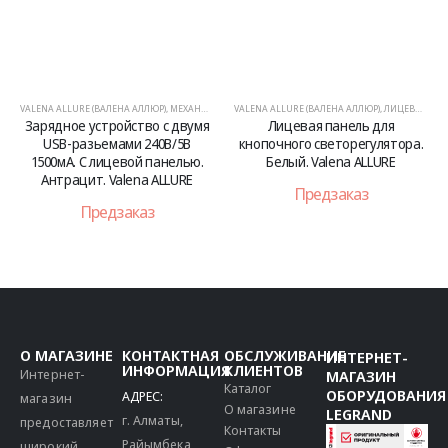
VALENA ALLURE (ВАЛЕНА АЛЛЮР)
,
МЕХАНИЗМЫ
VALENA ALLURE (ВАЛЕНА АЛЛЮР)
,
ЛИЦЕВЫЕ ПАНЕЛИ
Зарядное устройство с двумя
Лицевая панель для
USB-разьемами 240В/5В
кнопочного светорегулятора.
1500мА. С лицевой панелью.
Белый. Valena ALLURE
Антрацит. Valena ALLURE
Предзаказ
Предзаказ
О МАГАЗИНЕ
КОНТАКТНАЯ
ОБСЛУЖИВАНИЕ
ИНТЕРНЕТ-
ИНФОРМАЦИЯ
КЛИЕНТОВ
Интернет-
МАГАЗИН
Каталог
ОБОРУДОВАНИЯ
АДРЕС:
магазин
О магазине
LEGRAND
г. Алматы,
предоставляет
Контакты
Райымбека
широкий