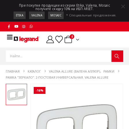
При покупке продукции из серии Etika, Valena, Mosaic
получите скидку 10% на ИБП ARIET.
* Специальные предложения.
ETIKA
VALENA
MOSAIC
0
ГЛАВНАЯ
КАТАЛОГ
VALENA ALLURE (ВАЛЕНА АЛЛЮР)
,
РАМКИ
РАМКА "ЗЕРКАЛО". 2-ПОСТОВАЯ УНИВЕРСАЛЬНАЯ. VALENA ALLURE
-16%