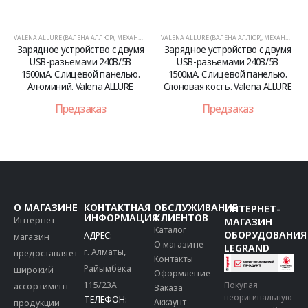
VALENA ALLURE (ВАЛЕНА АЛЛЮР)
,
МЕХАНИЗМЫ
VALENA ALLURE (ВАЛЕНА АЛЛЮР)
,
МЕХАНИЗМЫ
Зарядное устройство с двумя
Зарядное устройство с двумя
USB-разьемами 240В/5В
USB-разьемами 240В/5В
1500мА. С лицевой панелью.
1500мА. С лицевой панелью.
Алюминий. Valena ALLURE
Слоновая кость. Valena ALLURE
Предзаказ
Предзаказ
О МАГАЗИНЕ
КОНТАКТНАЯ
ОБСЛУЖИВАНИЕ
ИНТЕРНЕТ-
ИНФОРМАЦИЯ
КЛИЕНТОВ
Интернет-
МАГАЗИН
Каталог
ОБОРУДОВАНИЯ
АДРЕС:
магазин
О магазине
LEGRAND
г. Алматы,
предоставляет
Контакты
Райымбека
широкий
Оформление
115/23A
Покупая
ассортимент
Заказа
неоригинальную
ТЕЛЕФОН:
Аккаунт
продукции