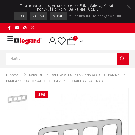
При покупке продукции из серии Etika, Valena, Mosaic
получите скидку 10% на ИБП ARIET.
* Специальные предложения.
ETIKA
VALENA
MOSAIC
0
ГЛАВНАЯ
КАТАЛОГ
VALENA ALLURE (ВАЛЕНА АЛЛЮР)
,
РАМКИ
РАМКА "ЗЕРКАЛО". 4-ПОСТОВАЯ УНИВЕРСАЛЬНАЯ. VALENA ALLURE
-16%