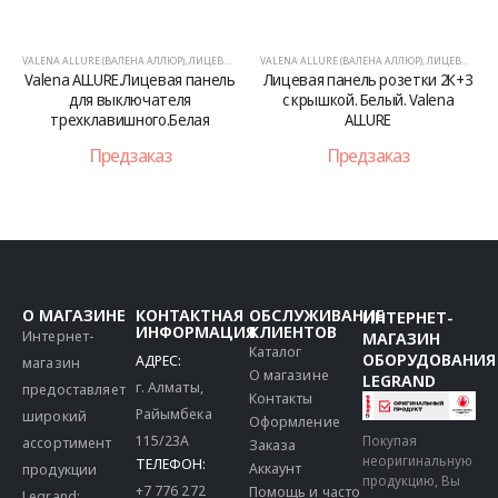
VALENA ALLURE (ВАЛЕНА АЛЛЮР)
,
ЛИЦЕВЫЕ ПАНЕЛИ
VALENA ALLURE (ВАЛЕНА АЛЛЮР)
,
ЛИЦЕВЫЕ ПАНЕЛИ
Valena ALLURE.Лицевая панель
Лицевая панель розетки 2К+З
для выключателя
с крышкой. Белый. Valena
трехклавишного.Белая
ALLURE
Предзаказ
Предзаказ
О МАГАЗИНЕ
КОНТАКТНАЯ
ОБСЛУЖИВАНИЕ
ИНТЕРНЕТ-
ИНФОРМАЦИЯ
КЛИЕНТОВ
Интернет-
МАГАЗИН
Каталог
ОБОРУДОВАНИЯ
АДРЕС:
магазин
О магазине
LEGRAND
г. Алматы,
предоставляет
Контакты
Райымбека
широкий
Оформление
115/23A
Покупая
ассортимент
Заказа
неоригинальную
ТЕЛЕФОН:
Аккаунт
продукции
продукцию, Вы
+7 776 272
Помощь и часто
Legrand: