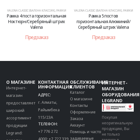
VALENA CLASSIC (ВАЛЕНА КЛАССИК)
,
РАМКИ
VALENA CLASSIC (ВАЛЕНА КЛАССИК)
,
РАМКИ
Рамка 4 поста горизонтальная
Рамка 5 постов
Ноктюрн/Серебряный штрих
горизонтальная Алюминий/
Valena
Серебряный штрих Valena
Предзаказ
Предзаказ
О МАГАЗИНЕ
КОНТАКТНАЯ
ОБСЛУЖИВАНИЕ
ИНТЕРНЕТ-
ИНФОРМАЦИЯ
КЛИЕНТОВ
Интернет-
МАГАЗИН
Каталог
ОБОРУДОВАНИЯ
АДРЕС:
магазин
О магазине
LEGRAND
г. Алматы,
предоставляет
Контакты
Райымбека
широкий
Оформление
115/23A
Покупая
ассортимент
Заказа
неоригинальную
ТЕЛЕФОН:
Аккаунт
продукции
продукцию, Вы
+7 776 272
Помощь и часто
Legrand:
не только
задаваемые
4000
;
+7 727 339
теряете в