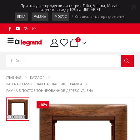
При покупке продукции из серии Etika, Valena, Mosaic
получите скидку 10% на ИБП ARIET.
* Специальные предложения.
ETIKA
VALENA
MOSAIC
0
ГЛАВНАЯ
КАТАЛОГ
VALENA CLASSIC (ВАЛЕНА КЛАССИК)
,
РАМКИ
РАМКА 5 ПОСТОВ ТОНИРОВАННОЕ ДЕРЕВО VALENA
-16%