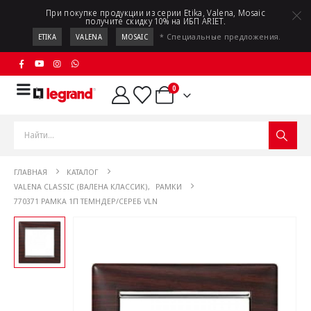
При покупке продукции из серии Etika, Valena, Mosaic
получите скидку 10% на ИБП ARIET.
* Специальные предложения.
ETIKA
VALENA
MOSAIC
0
ГЛАВНАЯ
КАТАЛОГ
VALENA CLASSIC (ВАЛЕНА КЛАССИК)
,
РАМКИ
770371 РАМКА 1П ТЕМНДЕР/СЕРЕБ VLN