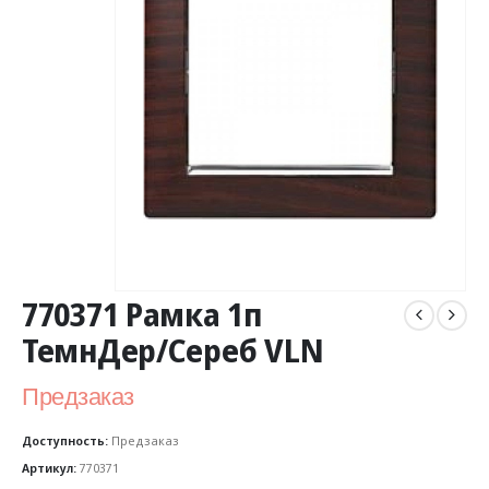
770371 Рамка 1п
ТемнДер/Сереб VLN
Предзаказ
Доступность:
Предзаказ
Артикул:
770371