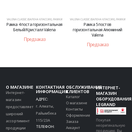
VALENA CLASSIC (ВАЛЕНА КЛАССИК)
,
РАМКИ
VALENA CLASSIC (ВАЛЕНА КЛАССИК)
,
РАМКИ
Рамка 4 поста горизонтальная
Рамка 5 постов
Белый/Кристалл Valena
горизонтальная Алюминий
Valena
Предзаказ
Предзаказ
О МАГАЗИНЕ
КОНТАКТНАЯ
ОБСЛУЖИВАНИЕ
ИНТЕРНЕТ-
ИНФОРМАЦИЯ
КЛИЕНТОВ
Интернет-
МАГАЗИН
Каталог
ОБОРУДОВАНИЯ
АДРЕС:
магазин
О магазине
LEGRAND
г. Алматы,
предоставляет
Контакты
Райымбека
широкий
Оформление
115/23A
Покупая
ассортимент
Заказа
неоригинальную
ТЕЛЕФОН:
Аккаунт
продукции
продукцию, Вы