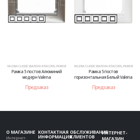
VALENA CLASSIC (ВАЛЕНА КЛАССИК)
,
РАМКИ
VALENA CLASSIC (ВАЛЕНА КЛАССИК)
,
РАМКИ
Рамка 5 постов Алюминий
Рамка 5 постов
модерн Valena
горизонтальная Белый Valena
Предзаказ
Предзаказ
О МАГАЗИНЕ
КОНТАКТНАЯ
ОБСЛУЖИВАНИЕ
ИНТЕРНЕТ-
ИНФОРМАЦИЯ
КЛИЕНТОВ
Интернет-
МАГАЗИН