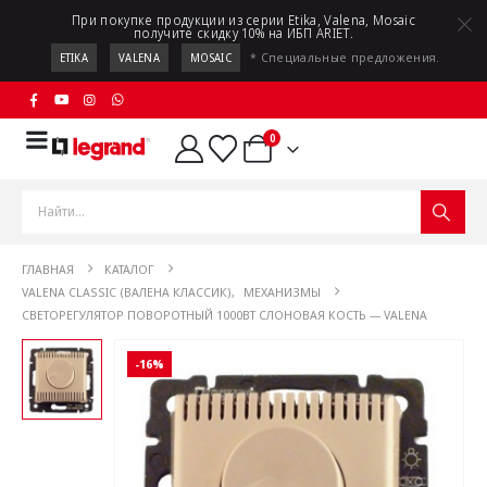
При покупке продукции из серии Etika, Valena, Mosaic
получите скидку 10% на ИБП ARIET.
* Специальные предложения.
ETIKA
VALENA
MOSAIC
0
ГЛАВНАЯ
КАТАЛОГ
VALENA CLASSIC (ВАЛЕНА КЛАССИК)
,
МЕХАНИЗМЫ
СВЕТОРЕГУЛЯТОР ПОВОРОТНЫЙ 1000ВТ СЛОНОВАЯ КОСТЬ — VALENA
-16%