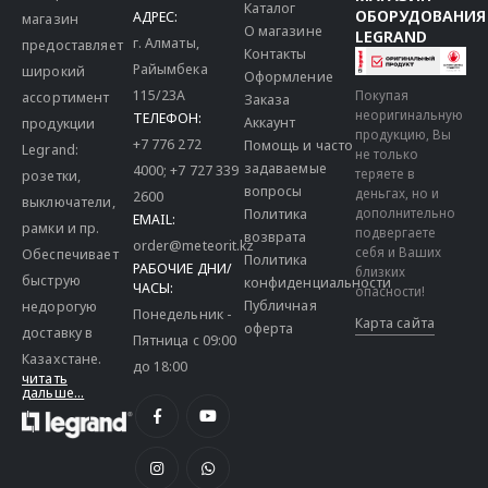
Каталог
ОБОРУДОВАНИЯ
АДРЕС:
магазин
О магазине
LEGRAND
г. Алматы,
предоставляет
Контакты
Райымбека
широкий
Оформление
115/23A
Покупая
ассортимент
Заказа
неоригинальную
ТЕЛЕФОН:
Аккаунт
продукции
продукцию, Вы
+7 776 272
Помощь и часто
Legrand:
не только
задаваемые
4000
;
+7 727 339
теряете в
розетки,
вопросы
деньгах, но и
2600
выключатели,
дополнительно
Политика
EMAIL:
рамки и пр.
подвергаете
возврата
order@meteorit.kz
себя и Ваших
Обеспечивает
Политика
РАБОЧИЕ ДНИ/
близких
быструю
конфиденциальности
ЧАСЫ:
опасности!
Публичная
недорогую
Понедельник -
Карта сайта
оферта
доставку в
Пятница с 09:00
Казахстане.
до 18:00
читать
дальше...