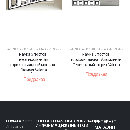
VALENA CLASSIC (ВАЛЕНА КЛАССИК)
,
РАМКИ
VALENA CLASSIC (ВАЛЕНА КЛАССИК)
,
РАМКИ
Рамка 5 постов -
Рамка 5 постов
вертикальный и
горизонтальная Алюминий/
горизонтальный монтаж -
Серебряный штрих Valena
Жемчуг Valena
Предзаказ
Предзаказ
О МАГАЗИНЕ
КОНТАКТНАЯ
ОБСЛУЖИВАНИЕ
ИНТЕРНЕТ-
ИНФОРМАЦИЯ
КЛИЕНТОВ
Интернет-
МАГАЗИН