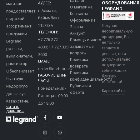
Каталог
ОБОРУДОВАНИЯ
АДРЕС:
магазин
О магазине
LEGRAND
г. Алматы,
предоставляет
Контакты
Райымбека
широкий
Оформление
115/23A
Покупая
ассортимент
Заказа
неоригинальную
ТЕЛЕФОН:
Аккаунт
продукции
продукцию, Вы
+7 776 272
Помощь и часто
Legrand:
не только
задаваемые
4000
;
+7 727 339
теряете в
розетки,
вопросы
деньгах, но и
2600
выключатели,
дополнительно
Политика
EMAIL:
рамки и пр.
подвергаете
возврата
order@meteorit.kz
себя и Ваших
Обеспечивает
Политика
РАБОЧИЕ ДНИ/
близких
быструю
конфиденциальности
ЧАСЫ:
опасности!
Публичная
недорогую
Понедельник -
Карта сайта
оферта
доставку в
Пятница с 09:00
Казахстане.
до 18:00
читать
дальше...