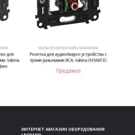
ИЗМЫ
VALENA LIFE (ВАЛЕНА ЛАЙФ)
,
МЕХАНИЗМЫ
во для
Розетка для аудио/видео устройства с
и. Valena
тремя разьемами RCA. Valena IN'MATIC
gbee
Предзаказ
ИНТЕРНЕТ-МАГАЗИН ОБОРУДОВАНИЯ
LEGRAND