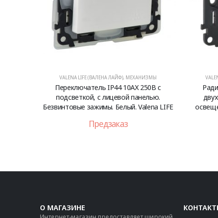
VALENA LIFE (ВАЛЕНА ЛАЙФ)
,
МЕХАНИЗМЫ
VALE
Переключатель IP44 10АХ 250В с
Ради
подсветкой, с лицевой панелью.
двух
Безвинтовые зажимы. Белый. Valena LIFE
освеще
Предзаказ
О МАГАЗИНЕ
КОНТАКТ
Интернет-магазин предоставляет широкий