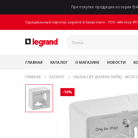
При покупке продукции из серии Etik
Официальный партнер Legrand в Казахстане - ТОО «Метеор ИТ
ГЛАВНАЯ
КАТАЛОГ
О МАГАЗИНЕ
НОВОСТИ
К
ГЛАВНАЯ
КАТАЛОГ
VALENA LIFE (ВАЛЕНА ЛАЙФ)
,
АКСЕС
-16%