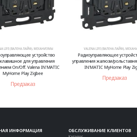
NA LIFE (ВАЛЕНА ЛАЙФ)
,
МЕХАНИЗМЫ
VALENA LIFE (ВАЛЕНА ЛАЙФ)
,
МЕХАН
оуправляющее устройство
Радиоуправляющее устройст
клавишное для управления
управления жалюзи/рольставням
нием On/Off. Valena IN'MATIC
IN'MATIC MyHome Play Zi
MyHome Play Zigbee
Предзаказ
Предзаказ
НАЯ ИНФОРМАЦИЯ
ОБСЛУЖИВАНИЕ КЛИЕНТОВ
Каталог