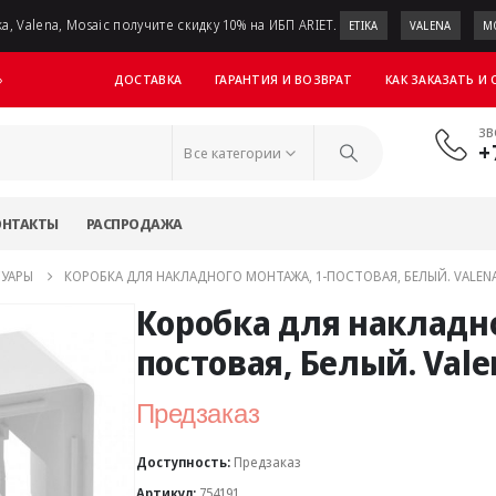
a, Valena, Mosaic получите скидку 10% на ИБП ARIET.
ETIKA
VALENA
M
ДОСТАВКА
ГАРАНТИЯ И ВОЗВРАТ
КАК ЗАКАЗАТЬ И
»
ЗВ
+
Все категории
ОНТАКТЫ
РАСПРОДАЖА
СУАРЫ
КОРОБКА ДЛЯ НАКЛАДНОГО МОНТАЖА, 1-ПОСТОВАЯ, БЕЛЫЙ. VALENA
Коробка для накладно
постовая, Белый. Vale
Предзаказ
Доступность:
Предзаказ
Артикул:
754191