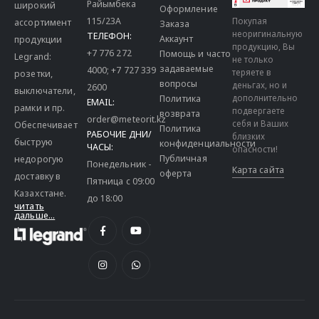
Райымбека
широкий
Оформление
115/23A
Покупая
ассортимент
Заказа
неоригинальную
ТЕЛЕФОН:
Аккаунт
продукции
продукцию, Вы
+7 776 272
Помощь и часто
Legrand:
не только
задаваемые
4000
;
+7 727 339
теряете в
розетки,
вопросы
деньгах, но и
2600
выключатели,
дополнительно
Политика
EMAIL:
рамки и пр.
подвергаете
возврата
order@meteorit.kz
себя и Ваших
Обеспечивает
Политика
РАБОЧИЕ ДНИ/
близких
быструю
конфиденциальности
ЧАСЫ:
опасности!
Публичная
недорогую
Понедельник -
Карта сайта
оферта
доставку в
Пятница с 09:00
Казахстане.
до 18:00
читать
дальше...