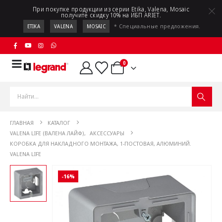
При покупке продукции из серии Etika, Valena, Mosaic
получите скидку 10% на ИБП ARIET.
* Специальные предложения.
ETIKA
VALENA
MOSAIC
0
ГЛАВНАЯ
КАТАЛОГ
VALENA LIFE (ВАЛЕНА ЛАЙФ)
,
АКСЕССУАРЫ
КОРОБКА ДЛЯ НАКЛАДНОГО МОНТАЖА, 1-ПОСТОВАЯ, АЛЮМИНИЙ.
VALENA LIFE
-16%