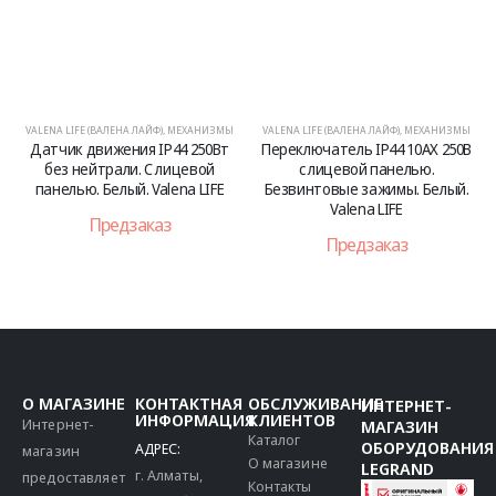
VALENA LIFE (ВАЛЕНА ЛАЙФ)
,
МЕХАНИЗМЫ
VALENA LIFE (ВАЛЕНА ЛАЙФ)
,
МЕХАНИЗМЫ
Датчик движения IP44 250Вт
Переключатель IP44 10АХ 250В
без нейтрали. С лицевой
с лицевой панелью.
панелью. Белый. Valena LIFE
Безвинтовые зажимы. Белый.
Valena LIFE
Предзаказ
Предзаказ
О МАГАЗИНЕ
КОНТАКТНАЯ
ОБСЛУЖИВАНИЕ
ИНТЕРНЕТ-
ИНФОРМАЦИЯ
КЛИЕНТОВ
Интернет-
МАГАЗИН
Каталог
ОБОРУДОВАНИЯ
АДРЕС:
магазин
О магазине
LEGRAND
г. Алматы,
предоставляет
Контакты