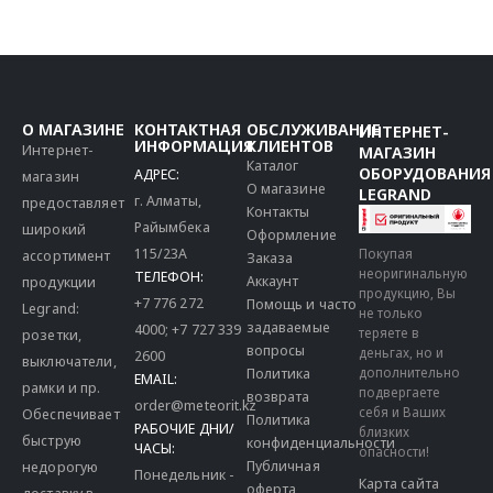
О МАГАЗИНЕ
КОНТАКТНАЯ
ОБСЛУЖИВАНИЕ
ИНТЕРНЕТ-
ИНФОРМАЦИЯ
КЛИЕНТОВ
Интернет-
МАГАЗИН
Каталог
ОБОРУДОВАНИЯ
АДРЕС:
магазин
О магазине
LEGRAND
г. Алматы,
предоставляет
Контакты
Райымбека
широкий
Оформление
115/23A
Покупая
ассортимент
Заказа
неоригинальную
ТЕЛЕФОН:
Аккаунт
продукции
продукцию, Вы
+7 776 272
Помощь и часто
Legrand:
не только
задаваемые
4000
;
+7 727 339
теряете в
розетки,
вопросы
деньгах, но и
2600
выключатели,
дополнительно
Политика
EMAIL:
рамки и пр.
подвергаете
возврата
order@meteorit.kz
себя и Ваших
Обеспечивает
Политика
РАБОЧИЕ ДНИ/
близких
быструю
конфиденциальности
ЧАСЫ:
опасности!
Публичная
недорогую
Понедельник -
Карта сайта
оферта
доставку в