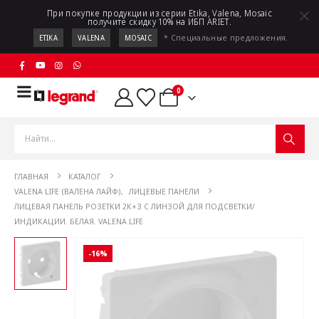
При покупке продукции из серии Etika, Valena, Mosaic
получите скидку 10% на ИБП ARIET.
* Специальные предложения.
ETIKA
VALENA
MOSAIC
0
ГЛАВНАЯ
КАТАЛОГ
VALENA LIFE (ВАЛЕНА ЛАЙФ)
,
ЛИЦЕВЫЕ ПАНЕЛИ
ЛИЦЕВАЯ ПАНЕЛЬ РОЗЕТКИ 2К+З C ЛИНЗОЙ ДЛЯ ПОДСВЕТКИ/
ИНДИКАЦИИ. БЕЛАЯ. VALENA LIFE
-16%