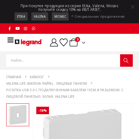
При покупке продукции из серии Etika, Valena, Mosaic
получите скидку 10% на ИБП ARIET.
* Специальные предложения.
ETIKA
VALENA
MOSAIC
0
ГЛАВНАЯ
КАТАЛОГ
VALENA LIFE (ВАЛЕНА ЛАЙФ)
,
ЛИЦЕВЫЕ ПАНЕЛИ
РОЗЕТКА USB 3.0 С ПОДКЛЮЧЕННЫМ КАБЕЛЕМ 15СМ И РАЗЬЕМОМ. С
ЛИЦЕВОЙ ПАНЕЛЬЮ. БЕЛАЯ. VALENA LIFE
-16%