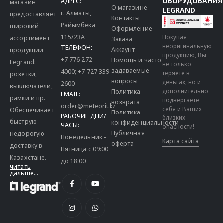
ОБОРУДОВАНИЯ
АДРЕС:
магазин
О магазине
LEGRAND
г. Алматы,
предоставляет
Контакты
Райымбека
широкий
Оформление
115/23A
Покупая
ассортимент
Заказа
неоригинальную
ТЕЛЕФОН:
Аккаунт
продукции
продукцию, Вы
+7 776 272
Помощь и часто
Legrand:
не только
задаваемые
4000
;
+7 727 339
теряете в
розетки,
вопросы
деньгах, но и
2600
выключатели,
дополнительно
Политика
EMAIL:
рамки и пр.
подвергаете
возврата
order@meteorit.kz
себя и Ваших
Обеспечивает
Политика
РАБОЧИЕ ДНИ/
близких
быструю
конфиденциальности
ЧАСЫ:
опасности!
Публичная
недорогую
Понедельник -
Карта сайта
оферта
доставку в
Пятница с 09:00
Казахстане.
до 18:00
читать
дальше...