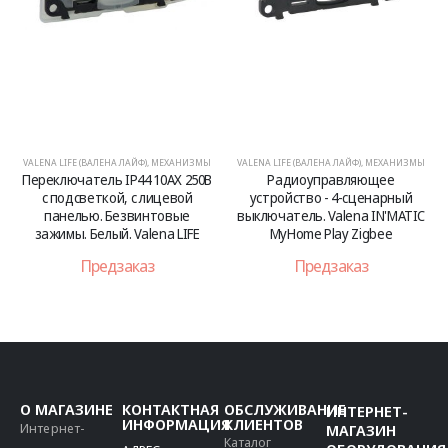
VALENA LIFE (ВАЛЕНА ЛАЙФ)
,
МЕХАНИЗМЫ
VALENA LIFE (ВАЛЕНА ЛАЙФ)
,
МЕХАНИЗМЫ
Переключатель IP44 10АХ 250В
Радиоуправляющее
с подсветкой, с лицевой
устройство - 4-сценарный
панелью. Безвинтовые
выключатель. Valena IN'MATIC
зажимы. Белый. Valena LIFE
MyHome Play Zigbee
Предзаказ
Предзаказ
О МАГАЗИНЕ
КОНТАКТНАЯ
ОБСЛУЖИВАНИЕ
ИНТЕРНЕТ-
ИНФОРМАЦИЯ
КЛИЕНТОВ
Интернет-
МАГАЗИН
Каталог