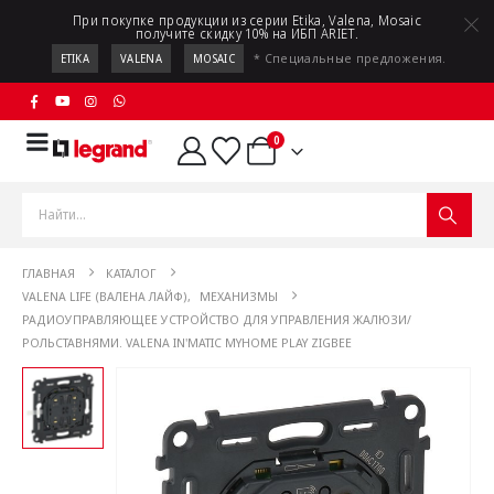
При покупке продукции из серии Etika, Valena, Mosaic
получите скидку 10% на ИБП ARIET.
* Специальные предложения.
ETIKA
VALENA
MOSAIC
0
ГЛАВНАЯ
КАТАЛОГ
VALENA LIFE (ВАЛЕНА ЛАЙФ)
,
МЕХАНИЗМЫ
РАДИОУПРАВЛЯЮЩЕЕ УСТРОЙСТВО ДЛЯ УПРАВЛЕНИЯ ЖАЛЮЗИ/
РОЛЬСТАВНЯМИ. VALENA IN'MATIC MYHOME PLAY ZIGBEE