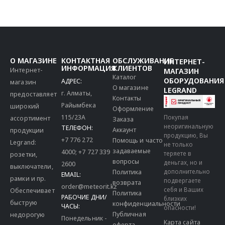
О МАГАЗИНЕ
КОНТАКТНАЯ
ОБСЛУЖИВАНИЕ
ИНТЕРНЕТ-
ИНФОРМАЦИЯ
КЛИЕНТОВ
Интернет-
МАГАЗИН
Каталог
ОБОРУДОВАНИЯ
АДРЕС:
магазин
О магазине
LEGRAND
г. Алматы,
предоставляет
Контакты
Райымбека
широкий
Оформление
115/23A
Покупая
ассортимент
Заказа
неоригинальную
ТЕЛЕФОН:
Аккаунт
продукции
продукцию, Вы
+7 776 272
Помощь и часто
Legrand:
не только
задаваемые
4000
;
+7 727 339
теряете в
розетки,
вопросы
деньгах, но и
2600
выключатели,
дополнительно
Политика
EMAIL:
рамки и пр.
подвергаете
возврата
order@meteorit.kz
себя и Ваших
Обеспечивает
Политика
РАБОЧИЕ ДНИ/
близких
быструю
конфиденциальности
ЧАСЫ:
опасности!
Публичная
недорогую
Понедельник -
Карта сайта
оферта