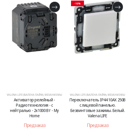
-16%
VALENA LIFE (ВАЛЕНА ЛАЙФ)
,
МЕХАНИЗМЫ
VALENA LIFE (ВАЛЕНА ЛАЙФ)
,
МЕХАНИЗМЫ
Активатор релейный -
Переключатель IP44 10АХ 250В
Радиотехнология - с
с лицевой панелью.
нейтралью - 2х1000 Вт - My
Безвинтовые зажимы. Белый.
Home
Valena LIFE
Предзаказ
Предзаказ