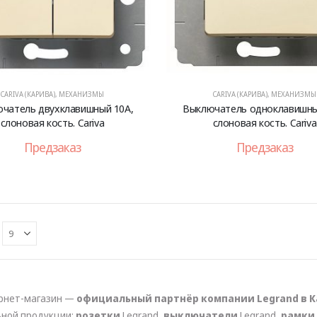
CARIVA (КАРИВА)
,
МЕХАНИЗМЫ
CARIVA (КАРИВА)
,
МЕХАНИЗМЫ
чатель двухклавишный 10А,
Выключатель одноклавишны
слоновая кость. Cariva
слоновая кость. Cariva
Предзаказ
Предзаказ
рнет-магазин —
официальный партнёр компании Legrand в К
ьной продукции:
розетки
Legrand,
выключатели
Legrand,
рамки