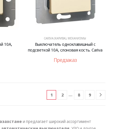
CARIVA (КАРИВА)
,
МЕХАНИЗМЫ
й 10А,
Выключатель одноклавишный с
подсветкой 10А, слоновая кость. Cariva
Предзаказ
…
1
2
8
9
азахстане
и предлагает широкий ассортимент
,
автоматические выключатели
, УЗО и другое