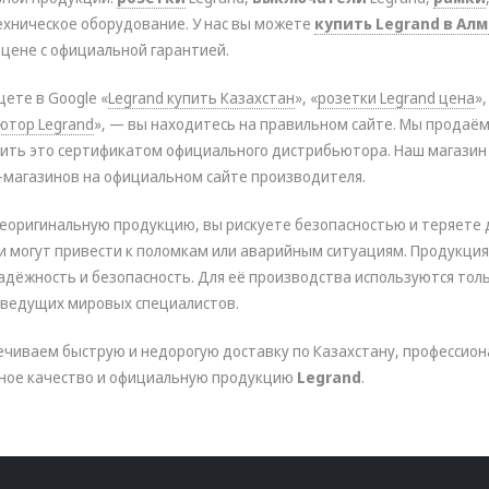
ехническое оборудование. У нас вы можете
купить Legrand в Ал
цене с официальной гарантией.
щете в Google «
Legrand купить Казахстан
», «
розетки Legrand цена
»,
ютор Legrand
», — вы находитесь на правильном сайте. Мы прод
ить это сертификатом официального дистрибьютора. Наш магазин
-магазинов на официальном сайте производителя.
еоригинальную продукцию, вы рискуете безопасностью и теряете 
и могут привести к поломкам или аварийным ситуациям. Продукци
адёжность и безопасность. Для её производства используются тол
 ведущих мировых специалистов.
ечиваем быструю и недорогую доставку по Казахстану, профессио
ное качество и официальную продукцию
Legrand
.