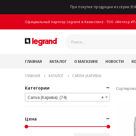
При покупке продукции из серии Etik
Официальный партнер Legrand в Казахстане - ТОО «Метеор ИТ
ГЛАВНАЯ
КАТАЛОГ
О МАГАЗИНЕ
НОВОСТИ
К
ГЛАВНАЯ
КАТАЛОГ
CARIVA (КАРИВА)
Категории
Сортирова
Cariva (Карива) (74)
×
Цена