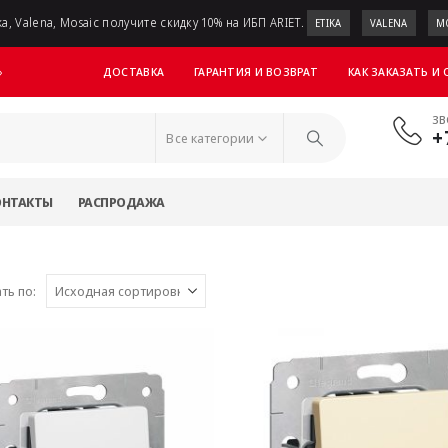
a, Valena, Mosaic получите скидку 10% на ИБП ARIET.
ETIKA
VALENA
M
ДОСТАВКА
ГАРАНТИЯ И ВОЗВРАТ
КАК ЗАКАЗАТЬ И
»
ЗВ
+
Все категории
ОНТАКТЫ
РАСПРОДАЖА
ть по: