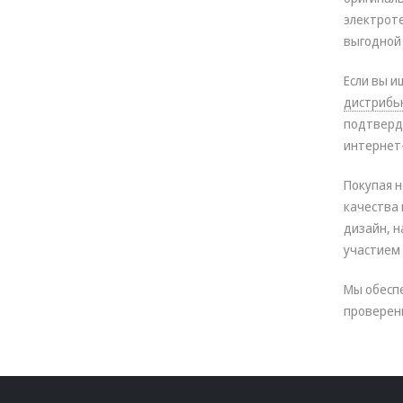
электрот
выгодной 
Если вы и
дистрибь
подтверд
интернет
Покупая н
качества 
дизайн, н
участием
Мы обесп
проверен